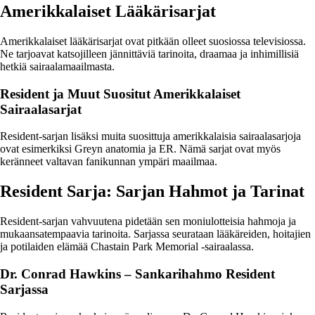
Amerikkalaiset Lääkärisarjat
Amerikkalaiset lääkärisarjat ovat pitkään olleet suosiossa televisiossa.
Ne tarjoavat katsojilleen jännittäviä tarinoita, draamaa ja inhimillisiä
hetkiä sairaalamaailmasta.
Resident ja Muut Suositut Amerikkalaiset
Sairaalasarjat
Resident-sarjan lisäksi muita suosittuja amerikkalaisia sairaalasarjoja
ovat esimerkiksi Greyn anatomia ja ER. Nämä sarjat ovat myös
keränneet valtavan fanikunnan ympäri maailmaa.
Resident Sarja: Sarjan Hahmot ja Tarinat
Resident-sarjan vahvuutena pidetään sen moniulotteisia hahmoja ja
mukaansatempaavia tarinoita. Sarjassa seurataan lääkäreiden, hoitajien
ja potilaiden elämää Chastain Park Memorial -sairaalassa.
Dr. Conrad Hawkins – Sankarihahmo Resident
Sarjassa