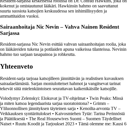
Resident-sarjassa keskeisessä roolissa on Dr. Conrad Hawkins, joka on
kokenut ja omistautunut lääkäri. Hawkinsin hahmo on saavuttanut
suurta suosiota katsojien keskuudessa sen inhimillisyyden ja
ammattitaidon vuoksi.
Sairaanhoitaja Nic Nevin – Vahva Nainen Resident
Sarjassa
Resident-sarjassa Nic Nevin esittää vahvan sairaanhoitajan roolia, joka
on lääkäreiden tukena ja potilaiden apuna vaikeissa tilanteissa. Nevinin
hahmo tuo sarjaan tasapainoa ja rohkeutta.
Yhteenveto
Resident-sarja tarjoaa katsojilleen jännittävän ja realistisen kuvauksen
sairaalaelämästä. Sarjan moniulotteiset hahmot ja vangitsevat tarinat
tekevät siitä mielenkiintoisen seurattavan kaikenikäisille katsojille.
Volodymyr Zelenskyi: Elokuvat ja TV-ohjelmat
•
Twin Peaks: Missä
ja miten katsoa legendaarista sarjaa suoratoistona?
•
Grimm –
Yliluonnollisen jännityksen täyteinen sarja
•
Kenoilta-arvonta TV –
Veikkauksen synttäritulokset
•
Kaivosmiehen Tytär: Tarina Perinnöstä
ja Päätöksestä
•
The Real Housewives Suomi – Suomen Täydelliset
Naiset
•
Ruutu Koodit ja Tarjoukset 2023
•
Tämä olemme me: Kausi 6