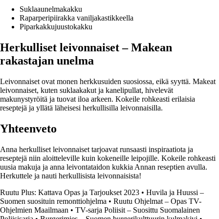
Suklaaunelmakakku
Raparperipiirakka vaniljakastikkeella
Piparkakkujuustokakku
Herkulliset leivonnaiset – Makean
rakastajan unelma
Leivonnaiset ovat monen herkkusuiden suosiossa, eikä syyttä. Makeat
leivonnaiset, kuten suklaakakut ja kanelipullat, hivelevät
makunystyröitä ja tuovat iloa arkeen. Kokeile rohkeasti erilaisia
reseptejä ja yllätä läheisesi herkullisilla leivonnaisilla.
Yhteenveto
Anna herkulliset leivonnaiset tarjoavat runsaasti inspiraatiota ja
reseptejä niin aloitteleville kuin kokeneille leipojille. Kokeile rohkeasti
uusia makuja ja anna leivontataidon kukkia Annan reseptien avulla.
Herkuttele ja nauti herkullisista leivonnaisista!
Ruutu Plus: Kattava Opas ja Tarjoukset 2023
•
Huvila ja Huussi –
Suomen suosituin remonttiohjelma
•
Ruutu Ohjelmat – Opas TV-
Ohjelmien Maailmaan
•
TV-sarja Poliisit – Suosittu Suomalainen
Poliisisarja
•
Burgerimies – Suomen burgerikulttuurin kulmakivi
•