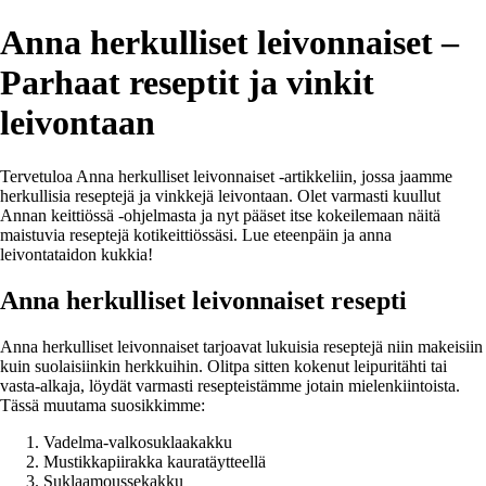
Anna herkulliset leivonnaiset –
Parhaat reseptit ja vinkit
leivontaan
Tervetuloa Anna herkulliset leivonnaiset -artikkeliin, jossa jaamme
herkullisia reseptejä ja vinkkejä leivontaan. Olet varmasti kuullut
Annan keittiössä -ohjelmasta ja nyt pääset itse kokeilemaan näitä
maistuvia reseptejä kotikeittiössäsi. Lue eteenpäin ja anna
leivontataidon kukkia!
Anna herkulliset leivonnaiset resepti
Anna herkulliset leivonnaiset tarjoavat lukuisia reseptejä niin makeisiin
kuin suolaisiinkin herkkuihin. Olitpa sitten kokenut leipuritähti tai
vasta-alkaja, löydät varmasti resepteistämme jotain mielenkiintoista.
Tässä muutama suosikkimme:
Vadelma-valkosuklaakakku
Mustikkapiirakka kauratäytteellä
Suklaamoussekakku