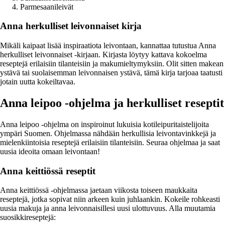
Parmesaanileivät
Anna herkulliset leivonnaiset kirja
Mikäli kaipaat lisää inspiraatiota leivontaan, kannattaa tutustua Anna
herkulliset leivonnaiset -kirjaan. Kirjasta löytyy kattava kokoelma
reseptejä erilaisiin tilanteisiin ja makumieltymyksiin. Olit sitten makean
ystävä tai suolaisemman leivonnaisen ystävä, tämä kirja tarjoaa taatusti
jotain uutta kokeiltavaa.
Anna leipoo -ohjelma ja herkulliset reseptit
Anna leipoo -ohjelma on inspiroinut lukuisia kotileipuritaistelijoita
ympäri Suomen. Ohjelmassa nähdään herkullisia leivontavinkkejä ja
mielenkiintoisia reseptejä erilaisiin tilanteisiin. Seuraa ohjelmaa ja saat
uusia ideoita omaan leivontaan!
Anna keittiössä reseptit
Anna keittiössä -ohjelmassa jaetaan viikosta toiseen maukkaita
reseptejä, jotka sopivat niin arkeen kuin juhlaankin. Kokeile rohkeasti
uusia makuja ja anna leivonnaisillesi uusi ulottuvuus. Alla muutamia
suosikkireseptejä: