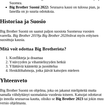
Suomea.
Big Brother Suomi 2022:
Seuraava kausi on tulossa pian, ja
faneilla on jo suuria odotuksia.
Historiaa ja Suosio
Big Brother Suomi on saanut paljon suosiota Suomessa vuosien
varrella.
Big Brother 2019
ja
Big Brother 2020
olivat myös erityisen
suosittuja kausia.
Mitä voit odottaa Big Brotherista?
Konflikteja ja draamaa
Ystävyyden ja vihamielisyyden hetkiä
Yllättäviä käänteitä ja juonittelua
Henkilöhahmoja, jotka jäävät katsojien mieleen
Yhteenveto
Big Brother Suomi on ohjelma, joka on jakanut mielipiteitä mutta
samalla viihdyttänyt suomalaisia vuodesta toiseen. Katsojat odottavat
jo innolla seuraavaa kautta, olisiko se
Big Brother 2023
tai jokin muu
versio ohjelmasta.