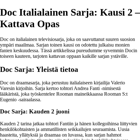
Doc Italialainen Sarja: Kausi 2 –
Kattava Opas
Doc on italialainen televisiosarja, joka on saavuttanut suuren suosion
ympäri maailmaa. Sarjan toinen kausi on odotettu julkaisu monien
fanien keskuudessa. Tässä artikkelissa pureudumme syvemmin Docin
toiseen kauteen, tarjoten kattavan oppaan kaikille sarjan ystäville.
Doc Sarja: Yleistä tietoa
Doc on draamasarja, joka perustuu italialaiseen kirjailija Valerio
Varesin kirjoihin. Sarja kertoo tohtori Andrea Fanti -nimisestä
lääkäristä, joka työskentelee Rooman maineikkaassa Rooman S:t
Eugenio -sairaalassa.
Doc Sarja: Kauden 2 juoni
Kauden 2 tarina jatkaa tohtori Fantiin ja hänen kollegoihinsa liittyvien
henkilökohtaisten ja ammatillisten seikkailujen seuraamista. Uusia
haasteita, yllätyksiä ja draamaa on luvassa, kun sarjan hahmot