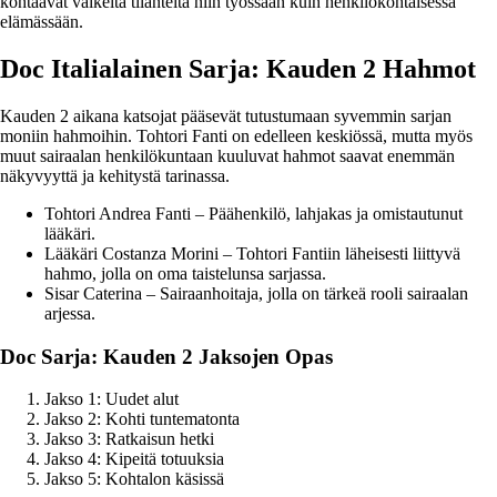
kohtaavat vaikeita tilanteita niin työssään kuin henkilökohtaisessa
elämässään.
Doc Italialainen Sarja: Kauden 2 Hahmot
Kauden 2 aikana katsojat pääsevät tutustumaan syvemmin sarjan
moniin hahmoihin. Tohtori Fanti on edelleen keskiössä, mutta myös
muut sairaalan henkilökuntaan kuuluvat hahmot saavat enemmän
näkyvyyttä ja kehitystä tarinassa.
Tohtori Andrea Fanti – Päähenkilö, lahjakas ja omistautunut
lääkäri.
Lääkäri Costanza Morini – Tohtori Fantiin läheisesti liittyvä
hahmo, jolla on oma taistelunsa sarjassa.
Sisar Caterina – Sairaanhoitaja, jolla on tärkeä rooli sairaalan
arjessa.
Doc Sarja: Kauden 2 Jaksojen Opas
Jakso 1: Uudet alut
Jakso 2: Kohti tuntematonta
Jakso 3: Ratkaisun hetki
Jakso 4: Kipeitä totuuksia
Jakso 5: Kohtalon käsissä