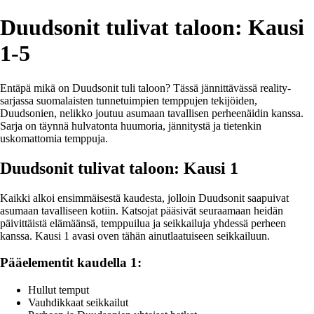
Duudsonit tulivat taloon: Kausi
1-5
Entäpä mikä on Duudsonit tuli taloon? Tässä jännittävässä reality-
sarjassa suomalaisten tunnetuimpien temppujen tekijöiden,
Duudsonien, nelikko joutuu asumaan tavallisen perheenäidin kanssa.
Sarja on täynnä hulvatonta huumoria, jännitystä ja tietenkin
uskomattomia temppuja.
Duudsonit tulivat taloon: Kausi 1
Kaikki alkoi ensimmäisestä kaudesta, jolloin Duudsonit saapuivat
asumaan tavalliseen kotiin. Katsojat pääsivät seuraamaan heidän
päivittäistä elämäänsä, temppuilua ja seikkailuja yhdessä perheen
kanssa. Kausi 1 avasi oven tähän ainutlaatuiseen seikkailuun.
Pääelementit kaudella 1:
Hullut temput
Vauhdikkaat seikkailut