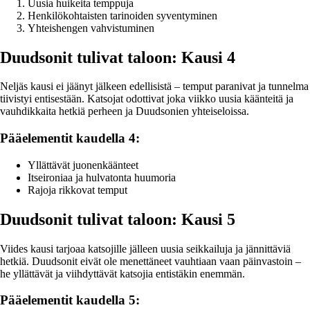
Uusia huikeita temppuja
Henkilökohtaisten tarinoiden syventyminen
Yhteishengen vahvistuminen
Duudsonit tulivat taloon: Kausi 4
Neljäs kausi ei jäänyt jälkeen edellisistä – temput paranivat ja tunnelma
tiivistyi entisestään. Katsojat odottivat joka viikko uusia käänteitä ja
vauhdikkaita hetkiä perheen ja Duudsonien yhteiseloissa.
Pääelementit kaudella 4:
Yllättävät juonenkäänteet
Itseironiaa ja hulvatonta huumoria
Rajoja rikkovat temput
Duudsonit tulivat taloon: Kausi 5
Viides kausi tarjoaa katsojille jälleen uusia seikkailuja ja jännittäviä
hetkiä. Duudsonit eivät ole menettäneet vauhtiaan vaan päinvastoin –
he yllättävät ja viihdyttävät katsojia entistäkin enemmän.
Pääelementit kaudella 5: