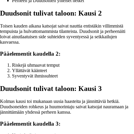
Perheen ja Duudsonien yhteiset hetket
Duudsonit tulivat taloon: Kausi 2
Toisen kauden aikana katsojat saivat nauttia entistäkin villimmistä
tempuista ja hulvattomammista tilanteista. Duudsonit ja perheenäiti
loivat ainutlaatuisen side suhteiden syventyessä ja seikkailujen
kasvaessa.
Pääelementit kaudella 2:
Riskejä uhmaavat temput
Yllättävät käänteet
Syventyvät ihmissuhteet
Duudsonit tulivat taloon: Kausi 3
Kolmas kausi toi mukanaan uusia haasteita ja jännittäviä hetkiä.
Duudsoneiden rohkeus ja huumorintaju saivat katsojat nauramaan ja
jännittämään yhdessä perheen kanssa.
Pääelementit kaudella 3: