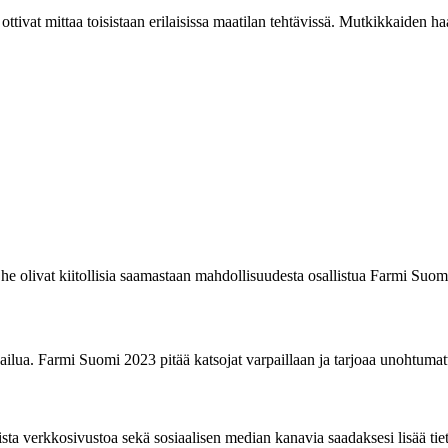
ttivat mittaa toisistaan erilaisissa maatilan tehtävissä. Mutkikkaiden haas
 he olivat kiitollisia saamastaan mahdollisuudesta osallistua Farmi Suo
lpailua. Farmi Suomi 2023 pitää katsojat varpaillaan ja tarjoaa unohtum
sta verkkosivustoa sekä sosiaalisen median kanavia saadaksesi lisää tieto