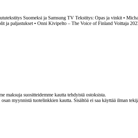
ututekstitys Suomeksi ja Samsung TV Tekstitys: Opas ja vinkit
•
Micha
it ja paljastukset
•
Onni Kivipelto – The Voice of Finland Voittaja 202
me maksuja suositteidemme kautta tehdyistä ostoksista.
an myynnistä tuotelinkkien kautta. Sisältöä ei saa käyttää ilman tekijän