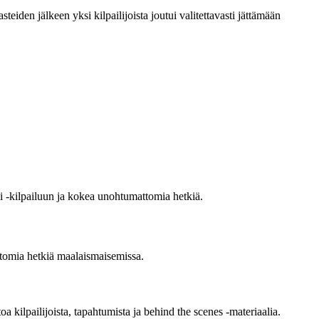
teiden jälkeen yksi kilpailijoista joutui valitettavasti jättämään
mi -kilpailuun ja kokea unohtumattomia hetkiä.
attomia hetkiä maalaismaisemissa.
a kilpailijoista, tapahtumista ja behind the scenes -materiaalia.