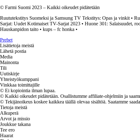
© Farmi Suomi 2023 – Kaikki oikeudet pidätetään
Ruututekstitys Suomeksi ja Samsung TV Tekstitys: Opas ja vinkit
•
Ru
Sarjat: Uudet Kotimaiset TV-Sarjat 2023
•
Huone 301: Salaisuudet, rool
Hauskanpidon taito
•
kups – fc honka
•
Prebet
Lisätietoja meistä
Lähetä postia
Media
Mainonta
Tili
Uutiskirje
Yhteistyökumppani
Vinkkaa toimittajille
© Ei kopiointia ilman lupaa.
© Kaikki oikeudet pidätetään. Osallistumme affiliate-ohjelmiin ja saam
© Tekijänoikeus koskee kaikkea täällä olevaa sisältöä. Saatamme saada os
Tietoja meistä
Alkuperä
Arvot ja missio
Joukkue takana
Tee ero
Haarat