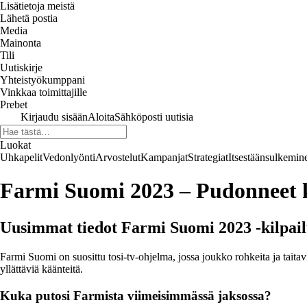
Lisätietoja meistä
Lähetä postia
Media
Mainonta
Tili
Uutiskirje
Yhteistyökumppani
Vinkkaa toimittajille
Prebet
Kirjaudu sisään
Aloita
Sähköposti uutisia
Luokat
Uhkapelit
Vedonlyönti
Arvostelut
Kampanjat
Strategiat
Itsestäänsulkemin
Farmi Suomi 2023 – Pudonneet ki
Uusimmat tiedot Farmi Suomi 2023 -kilpail
Farmi Suomi on suosittu tosi-tv-ohjelma, jossa joukko rohkeita ja taitav
yllättäviä käänteitä.
Kuka putosi Farmista viimeisimmässä jaksossa?