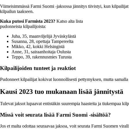
Viimeisimmässä Farmi Suomi -jaksossa jännitys tiivistyi, kun kilpailijat o
kilpailun taakseen.
Kuka putosi Farmista 2023?
Katso alta lista
pudonneista kilpailijoista:
Juha, 35, maanviljelijä Jyväskylästä
Susanna, 28, opettaja Tampereelta
Mikko, 42, kokki Helsingistä
Anne, 31, sairaanhoitaja Oulusta
Teppo, 39, rakennusmies Turusta
Kilpailijoiden tunteet ja reaktiot
Pudonneet kilpailijat kokivat luonnollisesti pettymyksen, mutta samalla
Kausi 2023 tuo mukanaan lisää jännitystä
Tulevat jaksot lupaavat entistäkin suurempia haasteita ja tiukempaa ki
Missä voit seurata lisää Farmi Suomi -sisältöä?
Jos et malta odottaa seuraavaa jaksoa, voit seurata Farmi Suomen viralli