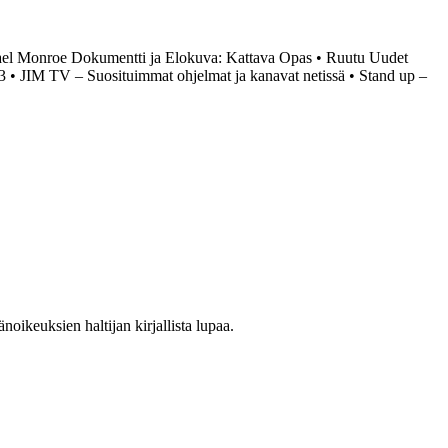
el Monroe Dokumentti ja Elokuva: Kattava Opas
•
Ruutu Uudet
3
•
JIM TV – Suosituimmat ohjelmat ja kanavat netissä
•
Stand up –
oikeuksien haltijan kirjallista lupaa.