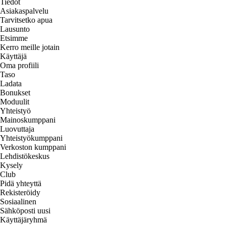
Tiedot
Asiakaspalvelu
Tarvitsetko apua
Lausunto
Etsimme
Kerro meille jotain
Käyttäjä
Oma profiili
Taso
Ladata
Bonukset
Moduulit
Yhteistyö
Mainoskumppani
Luovuttaja
Yhteistyökumppani
Verkoston kumppani
Lehdistökeskus
Kysely
Club
Pidä yhteyttä
Rekisteröidy
Sosiaalinen
Sähköposti uusi
Käyttäjäryhmä