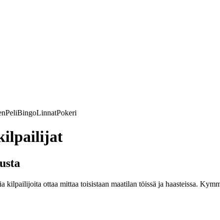
en
Peli
Bingo
Linnat
Pokeri
lpailijat
usta
ia kilpailijoita ottaa mittaa toisistaan maatilan töissä ja haasteissa. 