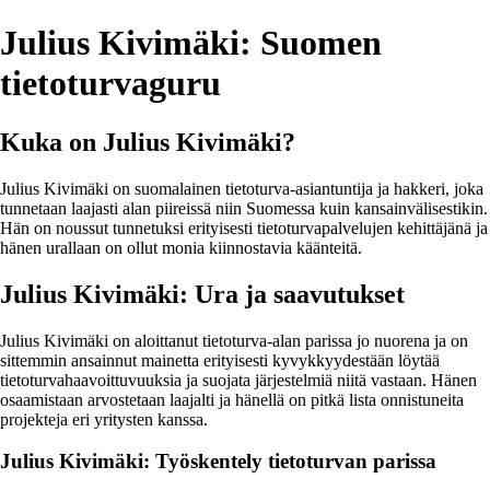
Julius Kivimäki: Suomen
tietoturvaguru
Kuka on Julius Kivimäki?
Julius Kivimäki on suomalainen tietoturva-asiantuntija ja hakkeri, joka
tunnetaan laajasti alan piireissä niin Suomessa kuin kansainvälisestikin.
Hän on noussut tunnetuksi erityisesti tietoturvapalvelujen kehittäjänä ja
hänen urallaan on ollut monia kiinnostavia käänteitä.
Julius Kivimäki: Ura ja saavutukset
Julius Kivimäki on aloittanut tietoturva-alan parissa jo nuorena ja on
sittemmin ansainnut mainetta erityisesti kyvykkyydestään löytää
tietoturvahaavoittuvuuksia ja suojata järjestelmiä niitä vastaan. Hänen
osaamistaan arvostetaan laajalti ja hänellä on pitkä lista onnistuneita
projekteja eri yritysten kanssa.
Julius Kivimäki: Työskentely tietoturvan parissa