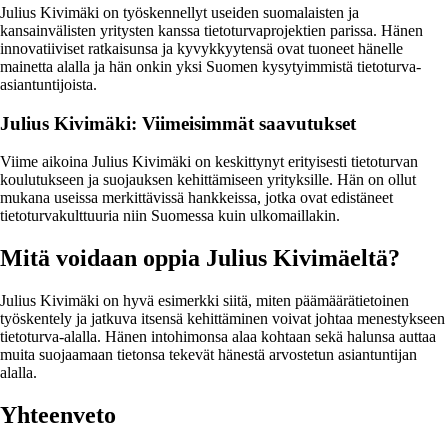
Julius Kivimäki on työskennellyt useiden suomalaisten ja
kansainvälisten yritysten kanssa tietoturvaprojektien parissa. Hänen
innovatiiviset ratkaisunsa ja kyvykkyytensä ovat tuoneet hänelle
mainetta alalla ja hän onkin yksi Suomen kysytyimmistä tietoturva-
asiantuntijoista.
Julius Kivimäki: Viimeisimmät saavutukset
Viime aikoina Julius Kivimäki on keskittynyt erityisesti tietoturvan
koulutukseen ja suojauksen kehittämiseen yrityksille. Hän on ollut
mukana useissa merkittävissä hankkeissa, jotka ovat edistäneet
tietoturvakulttuuria niin Suomessa kuin ulkomaillakin.
Mitä voidaan oppia Julius Kivimäeltä?
Julius Kivimäki on hyvä esimerkki siitä, miten päämäärätietoinen
työskentely ja jatkuva itsensä kehittäminen voivat johtaa menestykseen
tietoturva-alalla. Hänen intohimonsa alaa kohtaan sekä halunsa auttaa
muita suojaamaan tietonsa tekevät hänestä arvostetun asiantuntijan
alalla.
Yhteenveto