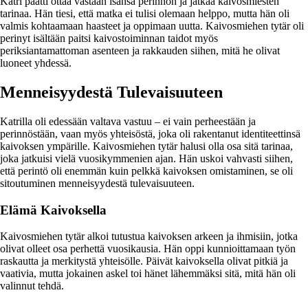
Katri päätti ottaa vastaan isänsä perinnön ja jatkaa kaivosmiesten
tarinaa. Hän tiesi, että matka ei tulisi olemaan helppo, mutta hän oli
valmis kohtaamaan haasteet ja oppimaan uutta. Kaivosmiehen tytär oli
perinyt isältään paitsi kaivostoiminnan taidot myös
periksiantamattoman asenteen ja rakkauden siihen, mitä he olivat
luoneet yhdessä.
Menneisyydestä Tulevaisuuteen
Katrilla oli edessään valtava vastuu – ei vain perheestään ja
perinnöstään, vaan myös yhteisöstä, joka oli rakentanut identiteettinsä
kaivoksen ympärille. Kaivosmiehen tytär halusi olla osa sitä tarinaa,
joka jatkuisi vielä vuosikymmenien ajan. Hän uskoi vahvasti siihen,
että perintö oli enemmän kuin pelkkä kaivoksen omistaminen, se oli
sitoutuminen menneisyydestä tulevaisuuteen.
Elämä Kaivoksella
Kaivosmiehen tytär alkoi tutustua kaivoksen arkeen ja ihmisiin, jotka
olivat olleet osa perhettä vuosikausia. Hän oppi kunnioittamaan työn
raskautta ja merkitystä yhteisölle. Päivät kaivoksella olivat pitkiä ja
vaativia, mutta jokainen askel toi hänet lähemmäksi sitä, mitä hän oli
valinnut tehdä.