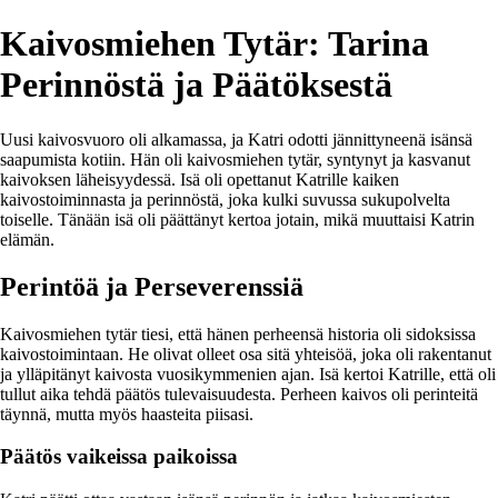
Kaivosmiehen Tytär: Tarina
Perinnöstä ja Päätöksestä
Uusi kaivosvuoro oli alkamassa, ja Katri odotti jännittyneenä isänsä
saapumista kotiin. Hän oli kaivosmiehen tytär, syntynyt ja kasvanut
kaivoksen läheisyydessä. Isä oli opettanut Katrille kaiken
kaivostoiminnasta ja perinnöstä, joka kulki suvussa sukupolvelta
toiselle. Tänään isä oli päättänyt kertoa jotain, mikä muuttaisi Katrin
elämän.
Perintöä ja Perseverenssiä
Kaivosmiehen tytär tiesi, että hänen perheensä historia oli sidoksissa
kaivostoimintaan. He olivat olleet osa sitä yhteisöä, joka oli rakentanut
ja ylläpitänyt kaivosta vuosikymmenien ajan. Isä kertoi Katrille, että oli
tullut aika tehdä päätös tulevaisuudesta. Perheen kaivos oli perinteitä
täynnä, mutta myös haasteita piisasi.
Päätös vaikeissa paikoissa