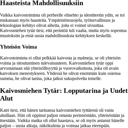
Haasteista Mahdollisuuksiin
Vaikka kaivostoiminta oli perheelle elinehto ja identiteetin ydin, se toi
mukanaan myös haasteita. Ympäristönsuojelu, työturvallisuus ja
teknologian kehitys olivat aiheita, joita ei voinut sivuuttaa.
Kaivosmiehen tytär tiesi, että perintöä tuli vaalia, mutta myös sopeutua
muutoksiin ja etsiä uusia mahdollisuuksia kehityksen keskellä.
Yhteisön Voima
Kaivostoiminta ei ollut pelkkää kaivosta ja malmeja, se oli yhteisön
voima ja sitoutuminen tulevaisuuteen. Kaivosmiehen tytär oppi
arvostamaan sitä yhteisöllisyyttä ja vuorovaikutusta, joka oli avain
kaivoksen menestykseen. Yhdessä he olivat enemmän kuin osiensa
summa, he olivat tarina, joka jatkui sukupolvelta toiselle.
Kaivosmiehen Tytär: Lopputarina ja Uudet
Alut
Katri tiesi, että hänen tarinansa kaivosmiehen tyttärenä oli vasta
aluillaan. Hän oli oppinut paljon omasta perinnöstään, yhteisöstään ja
itsestään. Vaikka matka oli ollut haastava, se oli myös antanut hänelle
paljon – uusia alkuja, näkökulmia ja voimaa jatkaa eteenpäin.