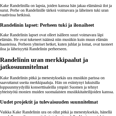
Kake Randelinilla on lapsia, joiden kanssa hän jakaa elämänsä ilot ja
surut. Perhe on Randelinille tärkeä voimavara ja läheinen tuki uran
vaativissa hetkissä.
Randelinin lapset: Perheen tuki ja ilonaiheet
Kake Randelinin lapset ovat olleet isälleen suuri voimavara läpi
elämän. He ovat tukeneet isäänsä niin musiikin kuin muun elämän
haasteissa. Perheen yhteiset hetket, kuten juhlat ja lomat, ovat tuoneet
iloa ja läheisyyttä Randelinin perheeseen.
Randelinin uran merkkipaalut ja
jatkosuunnitelmat
Kake Randelinin pitkä ja menestyksekäs ura musiikin parissa on
saavuttanut useita merkkipaaluja. Hän on esiintynyt lukuisilla
loppuunmyydyillä konserttisaleilla ympäri Suomen ja tehnyt
yhteistyötä monien muiden suomalaisten musiikkitaiteilijoiden kanssa.
Uudet projektit ja tulevaisuuden suunnitelmat
Vaikka Kake Randelinin ura on ollut pitkä ja menestyksekäs, hänellä