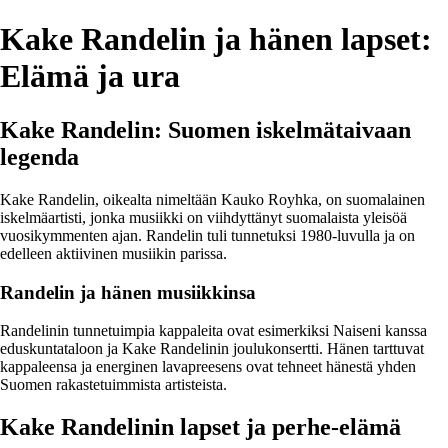
Kake Randelin ja hänen lapset:
Elämä ja ura
Kake Randelin: Suomen iskelmätaivaan
legenda
Kake Randelin, oikealta nimeltään Kauko Royhka, on suomalainen
iskelmäartisti, jonka musiikki on viihdyttänyt suomalaista yleisöä
vuosikymmenten ajan. Randelin tuli tunnetuksi 1980-luvulla ja on
edelleen aktiivinen musiikin parissa.
Randelin ja hänen musiikkinsa
Randelinin tunnetuimpia kappaleita ovat esimerkiksi Naiseni kanssa
eduskuntataloon ja Kake Randelinin joulukonsertti. Hänen tarttuvat
kappaleensa ja energinen lavapreesens ovat tehneet hänestä yhden
Suomen rakastetuimmista artisteista.
Kake Randelinin lapset ja perhe-elämä