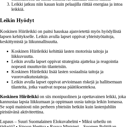
Leikki jatkuu niin kauan kuin pelaajilla riittää energiaa ja intoa
leikkiä.
Leikin Hyödyt
Koskinen Hiirileikki on paitsi hauskaa ajanvietettä myös hyödyllistä
lapsen kehitykselle. Leikin avulla lapset oppivat yhteistyötaitoja,
keskittymistä ja liikunnallisuutta.
Koskinen Hiirileikki kehittää lasten motorisia taitoja ja
liikkuvuutta.
Leikin avulla lapset oppivat strategista ajattelua ja reagointia
nopeasti muuttuviin tilanteisiin.
Koskinen Hiirileikki lisää lasten sosiaalisia taitoja ja
vuorovaikutustaitoja.
Leikin avulla lapset oppivat arvioimaan riskejä ja hallitsemaan
tilanteita, jotka vaativat nopeaa päätöksentekoa.
Koskinen Hiirileikki
on siis monipuolinen ja opettavainen leikki, joka
kannustaa lapsia liikkumaan ja oppimaan uusia taitoja leikin lomassa.
Se sopii mainiosti niin perheen yhteisiin hetkiin kuin lastenjuhliin
piristävänä aktiviteettina.
Lupaus – Suuri Suomalainen Elokuvahelmi
•
Miksi urheilu on
tärkeää?
•
Sipoon Herttua
•
Rouva Ministeri – Suomen Politiikan