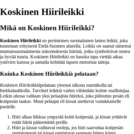
Koskinen Hiirileikki
Mikä on Koskinen Hiirileikki?
Koskinen Hiirileikki
on perinteinen suomalainen lasten leikki, joka
tunnetaan erityisesti Etelä-Suomen alueella. Leikki on saanut nimensä
muinaissuomalaisesta uskomuksesta hiiristä, jotka symboloivat onnea
ja hyvää tuuria. Koskinen Hiirileikki on hauska tapa viettää aikaa
ystävien kanssa ja samalla kehittää lapsen motorisia taitoja.
Kuinka Koskinen Hiirileikkiä pelataan?
Koskinen Hiirileikkiä
pelataan yleensä ulkona nurmikolla tai
hiekkalaatikolla. Tarvitset leikkiä varten vähintään kolme osallistujaa.
Leikin alussa valitaan yksi pelaajista hiireksi, joka piiloutuu pesän eli
kotipesän taakse. Muut pelaajat eli kissat asettuvat vastakkaiselle
puolelle.
Hiiri alkaa liikkua ympyrää kohti kotipesää, ja kissat yrittävät
estää hiirtä pääsemästä perille.
Hiiri ja kissat vaihtavat rooleja, jos hiiri saavuttaa kotipesän
onnistuneesti tai kissat onnistuvat saamaan hiiren kiinni.