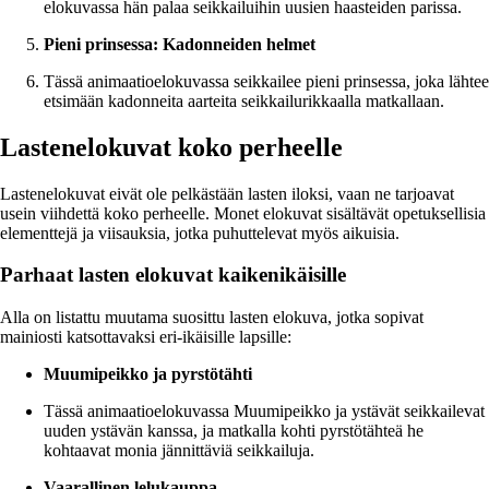
elokuvassa hän palaa seikkailuihin uusien haasteiden parissa.
Pieni prinsessa: Kadonneiden helmet
Tässä animaatioelokuvassa seikkailee pieni prinsessa, joka lähtee
etsimään kadonneita aarteita seikkailurikkaalla matkallaan.
Lastenelokuvat koko perheelle
Lastenelokuvat eivät ole pelkästään lasten iloksi, vaan ne tarjoavat
usein viihdettä koko perheelle. Monet elokuvat sisältävät opetuksellisia
elementtejä ja viisauksia, jotka puhuttelevat myös aikuisia.
Parhaat lasten elokuvat kaikenikäisille
Alla on listattu muutama suosittu lasten elokuva, jotka sopivat
mainiosti katsottavaksi eri-ikäisille lapsille:
Muumipeikko ja pyrstötähti
Tässä animaatioelokuvassa Muumipeikko ja ystävät seikkailevat
uuden ystävän kanssa, ja matkalla kohti pyrstötähteä he
kohtaavat monia jännittäviä seikkailuja.
Vaarallinen lelukauppa