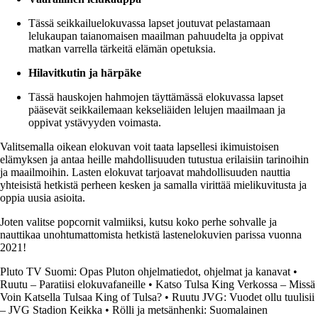
Tässä seikkailuelokuvassa lapset joutuvat pelastamaan
lelukaupan taianomaisen maailman pahuudelta ja oppivat
matkan varrella tärkeitä elämän opetuksia.
Hilavitkutin ja härpäke
Tässä hauskojen hahmojen täyttämässä elokuvassa lapset
pääsevät seikkailemaan kekseliäiden lelujen maailmaan ja
oppivat ystävyyden voimasta.
Valitsemalla oikean elokuvan voit taata lapsellesi ikimuistoisen
elämyksen ja antaa heille mahdollisuuden tutustua erilaisiin tarinoihin
ja maailmoihin. Lasten elokuvat tarjoavat mahdollisuuden nauttia
yhteisistä hetkistä perheen kesken ja samalla virittää mielikuvitusta ja
oppia uusia asioita.
Joten valitse popcornit valmiiksi, kutsu koko perhe sohvalle ja
nauttikaa unohtumattomista hetkistä lastenelokuvien parissa vuonna
2021!
Pluto TV Suomi: Opas Pluton ohjelmatiedot, ohjelmat ja kanavat
•
Ruutu – Paratiisi elokuvafaneille
•
Katso Tulsa King Verkossa – Missä
Voin Katsella Tulsaa King of Tulsa?
•
Ruutu JVG: Vuodet ollu tuulisii
– JVG Stadion Keikka
•
Rölli ja metsänhenki: Suomalainen