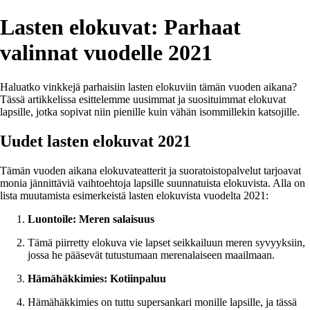
Lasten elokuvat: Parhaat
valinnat vuodelle 2021
Haluatko vinkkejä parhaisiin lasten elokuviin tämän vuoden aikana?
Tässä artikkelissa esittelemme uusimmat ja suosituimmat elokuvat
lapsille, jotka sopivat niin pienille kuin vähän isommillekin katsojille.
Uudet lasten elokuvat 2021
Tämän vuoden aikana elokuvateatterit ja suoratoistopalvelut tarjoavat
monia jännittäviä vaihtoehtoja lapsille suunnatuista elokuvista. Alla on
lista muutamista esimerkeistä lasten elokuvista vuodelta 2021:
Luontoile: Meren salaisuus
Tämä piirretty elokuva vie lapset seikkailuun meren syvyyksiin,
jossa he pääsevät tutustumaan merenalaiseen maailmaan.
Hämähäkkimies: Kotiinpaluu
Hämähäkkimies on tuttu supersankari monille lapsille, ja tässä