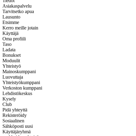
Tiedot
Asiakaspalvelu
Tarvitsetko apua
Lausunto
Etsimme
Kerro meille jotain
Käyttäjä
Oma profiili
Taso
Ladata
Bonukset
Moduulit
Yhteistyö
Mainoskumppani
Luovuttaja
Yhteistyökumppani
Verkoston kumppani
Lehdistökeskus
Kysely
Club
Pidä yhteyttä
Rekisteröidy
Sosiaalinen
Sähköposti uusi
Käyttäjäryhmä