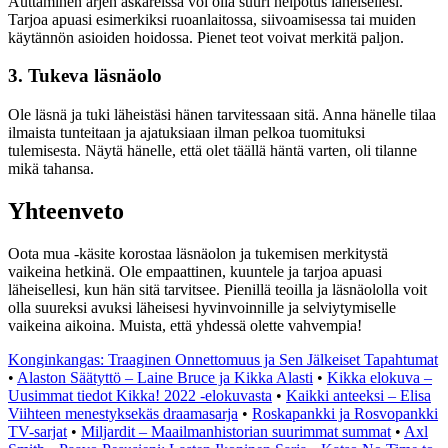
Auttaminen arjen askareissa voi olla suuri helpotus läheisellesi.
Tarjoa apuasi esimerkiksi ruoanlaitossa, siivoamisessa tai muiden
käytännön asioiden hoidossa. Pienet teot voivat merkitä paljon.
3. Tukeva läsnäolo
Ole läsnä ja tuki läheistäsi hänen tarvitessaan sitä. Anna hänelle tilaa
ilmaista tunteitaan ja ajatuksiaan ilman pelkoa tuomituksi
tulemisesta. Näytä hänelle, että olet täällä häntä varten, oli tilanne
mikä tahansa.
Yhteenveto
Oota mua -käsite korostaa läsnäolon ja tukemisen merkitystä
vaikeina hetkinä. Ole empaattinen, kuuntele ja tarjoa apuasi
läheisellesi, kun hän sitä tarvitsee. Pienillä teoilla ja läsnäololla voit
olla suureksi avuksi läheisesi hyvinvoinnille ja selviytymiselle
vaikeina aikoina. Muista, että yhdessä olette vahvempia!
Konginkangas: Traaginen Onnettomuus ja Sen Jälkeiset Tapahtumat
•
Alaston Säätyttö – Laine Bruce ja Kikka Alasti
•
Kikka elokuva –
Uusimmat tiedot Kikka! 2022 -elokuvasta
•
Kaikki anteeksi – Elisa
Viihteen menestyksekäs draamasarja
•
Roskapankki ja Rosvopankki
TV-sarjat
•
Miljardit – Maailmanhistorian suurimmat summat
•
Axl