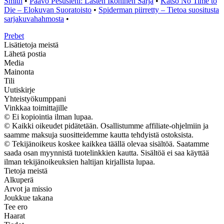
Smith
•
Paavo Pesusieni: Lasten Ikoninen Sarja
•
Katso No Time to
Die – Elokuvan Suoratoisto
•
Spiderman piirretty – Tietoa suositusta
sarjakuvahahmosta
•
Prebet
Lisätietoja meistä
Lähetä postia
Media
Mainonta
Tili
Uutiskirje
Yhteistyökumppani
Vinkkaa toimittajille
© Ei kopiointia ilman lupaa.
© Kaikki oikeudet pidätetään. Osallistumme affiliate-ohjelmiin ja
saamme maksuja suositteidemme kautta tehdyistä ostoksista.
© Tekijänoikeus koskee kaikkea täällä olevaa sisältöä. Saatamme
saada osan myynnistä tuotelinkkien kautta. Sisältöä ei saa käyttää
ilman tekijänoikeuksien haltijan kirjallista lupaa.
Tietoja meistä
Alkuperä
Arvot ja missio
Joukkue takana
Tee ero
Haarat