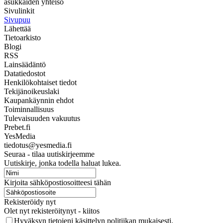
asukkaiden yhteisö
Sivulinkit
Sivupuu
Lähettää
Tietoarkisto
Blogi
RSS
Lainsäädäntö
Datatiedostot
Henkilökohtaiset tiedot
Tekijänoikeuslaki
Kaupankäynnin ehdot
Toiminnallisuus
Tulevaisuuden vakuutus
Prebet.fi
YesMedia
tiedotus@yesmedia.fi
Seuraa - tilaa uutiskirjeemme
Uutiskirje, jonka todella haluat lukea.
Kirjoita sähköpostiosoitteesi tähän
Rekisteröidy nyt
Olet nyt rekisteröitynyt - kiitos
Hyväksyn tietojeni käsittelyn politiikan mukaisesti.