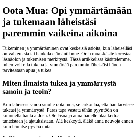
Oota Mua: Opi ymmärtämään
ja tukemaan läheistäsi
paremmin vaikeina aikoina
Tukeminen ja ymmärtäminen ovat keskeisiä asioita, kun läheiselläsi
on vaikeuksia tai hankala elämäntilanne. Oota mua -käsite korostaa
läsnäolon ja tukemisen merkitystä. Tässä artikkelissa käsittelemme,
miten voit olla tukena ja ymmärtää paremmin läheistäsi hänen
tarvitessaan apua ja tukea.
Miten ilmaista tukea ja ymmärrystä
sanoin ja teoin?
Kun läheisesi sanoo sinulle oota mua, se tarkoittaa, että hän tarvitsee
tukeasi ja ymmärrystä. Paras tapa vastata tähän pyyntöön on
kuunnella häntä aidosti. Ole läsnä ja anna hänelle tilaa kertoa
tunteistaan ja ajatuksistaan. Älä keskeytä, äläkä anna neuvoja ennen
kuin hän itse pyytää niitä.