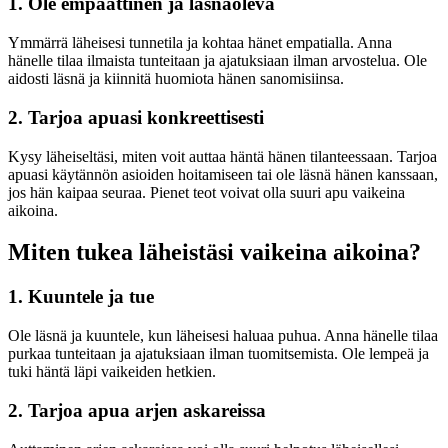
1. Ole empaattinen ja läsnäoleva
Ymmärrä läheisesi tunnetila ja kohtaa hänet empatialla. Anna
hänelle tilaa ilmaista tunteitaan ja ajatuksiaan ilman arvostelua. Ole
aidosti läsnä ja kiinnitä huomiota hänen sanomisiinsa.
2. Tarjoa apuasi konkreettisesti
Kysy läheiseltäsi, miten voit auttaa häntä hänen tilanteessaan. Tarjoa
apuasi käytännön asioiden hoitamiseen tai ole läsnä hänen kanssaan,
jos hän kaipaa seuraa. Pienet teot voivat olla suuri apu vaikeina
aikoina.
Miten tukea läheistäsi vaikeina aikoina?
1. Kuuntele ja tue
Ole läsnä ja kuuntele, kun läheisesi haluaa puhua. Anna hänelle tilaa
purkaa tunteitaan ja ajatuksiaan ilman tuomitsemista. Ole lempeä ja
tuki häntä läpi vaikeiden hetkien.
2. Tarjoa apua arjen askareissa