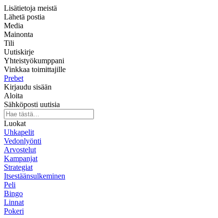
Lisätietoja meistä
Lähetä postia
Media
Mainonta
Tili
Uutiskirje
Yhteistyökumppani
Vinkkaa toimittajille
Prebet
Kirjaudu sisään
Aloita
Sähköposti uutisia
Luokat
Uhkapelit
Vedonlyönti
Arvostelut
Kampanjat
Strategiat
Itsestäänsulkeminen
Peli
Bingo
Linnat
Pokeri