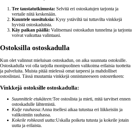
Tee taustatutkimusta:
Selvitä eri ostoskatujen tarjonta ja
vertaile niitä keskenään.
Kuuntele suosituksia:
Kysy ystäviltä tai tuttavilta vinkkejä
hyvistä ostoskaduista.
Käy paikan päällä:
Valitsemasi ostoskadun tunnelma ja tarjonta
voivat vaikuttaa valintaasi.
Ostoksilla ostoskadulla
Kun olet valinnut mieluisan ostoskadun, on aika suunnata ostoksille.
Ostoskadulla voi olla tarjolla monipuolinen valikoima erilaisia tuotteita
ja palveluita. Muista pitää mielessä omat tarpeesi ja mahdolliset
ostoslistasi. Tässä muutamia vinkkejä onnistuneeseen ostosretkeen:
Vinkkejä ostoksille ostoskadulla:
Suunnittele etukäteen:
Tee ostoslista ja mieti, mitä tarvitset ennen
ostoskadulle lähtemistä.
Kulje rauhassa:
Anna itsellesi aikaa tutustua eri liikkeisiin ja
valikoimiin rauhassa.
Kokeile rohkeasti uutta:
Uskalla poiketa tutusta ja kokeile jotain
uutta ja erilaista.