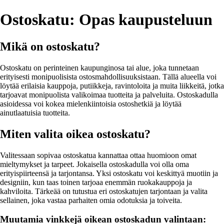
Ostoskatu: Opas kaupusteluun
Mikä on ostoskatu?
Ostoskatu on perinteinen kaupunginosa tai alue, joka tunnetaan
erityisesti monipuolisista ostosmahdollisuuksistaan. Tällä alueella voi
löytää erilaisia ​​kauppoja, putiikkeja, ravintoloita ja muita liikkeitä, jotka
tarjoavat monipuolista valikoimaa tuotteita ja palveluita. Ostoskadulla
asioidessa voi kokea mielenkiintoisia ostoshetkiä ja löytää
ainutlaatuisia tuotteita.
Miten valita oikea ostoskatu?
Valitessaan sopivaa ostoskatua kannattaa ottaa huomioon omat
mieltymykset ja tarpeet. Jokaisella ostoskadulla voi olla oma
erityispiirteensä ja tarjontansa. Yksi ostoskatu voi keskittyä muotiin ja
designiin, kun taas toinen tarjoaa enemmän ruokakauppoja ja
kahviloita. Tärkeää on tutustua eri ostoskatujen tarjontaan ja valita
sellainen, joka vastaa parhaiten omia odotuksia ja toiveita.
Muutamia vinkkejä oikean ostoskadun valintaan: