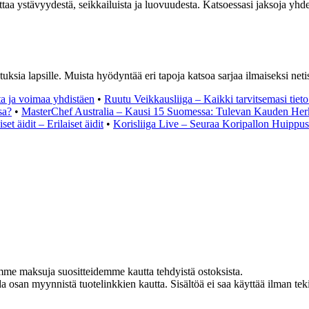
ttaa ystävyydestä, seikkailuista ja luovuudesta. Katsoessasi jaksoja yhde
uksia lapsille. Muista hyödyntää eri tapoja katsoa sarjaa ilmaiseksi neti
tta ja voimaa yhdistäen
•
Ruutu Veikkausliiga – Kaikki tarvitsemasi tieto
sa?
•
MasterChef Australia – Kausi 15 Suomessa: Tulevan Kauden Herkut
set äidit – Erilaiset äidit
•
Korisliiga Live – Seuraa Koripallon Huippu
amme maksuja suositteidemme kautta tehdyistä ostoksista.
osan myynnistä tuotelinkkien kautta. Sisältöä ei saa käyttää ilman tekijä