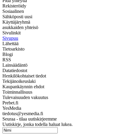
Pidä yhteyttä
Rekisteröidy
Sosiaalinen
Sähköposti uusi
Käyttäjäryhmä
asukkaiden yhteisö
Sivulinkit
Sivupuu
Lähettää
Tietoarkisto
Blogi
RSS
Lainsäädäntö
Datatiedostot
Henkilökohtaiset tiedot
Tekijänoikeuslaki
Kaupankäynnin ehdot
Toiminnallisuus
Tulevaisuuden vakuutus
Prebet.fi
YesMedia
tiedotus@yesmedia.fi
Seuraa - tilaa uutiskirjeemme
Uutiskirje, jonka todella haluat lukea.