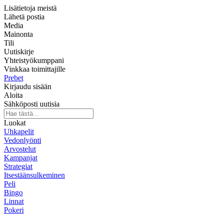
Lisätietoja meistä
Lähetä postia
Media
Mainonta
Tili
Uutiskirje
Yhteistyökumppani
Vinkkaa toimittajille
Prebet
Kirjaudu sisään
Aloita
Sähköposti uutisia
Luokat
Uhkapelit
Vedonlyönti
Arvostelut
Kampanjat
Strategiat
Itsestäänsulkeminen
Peli
Bingo
Linnat
Pokeri