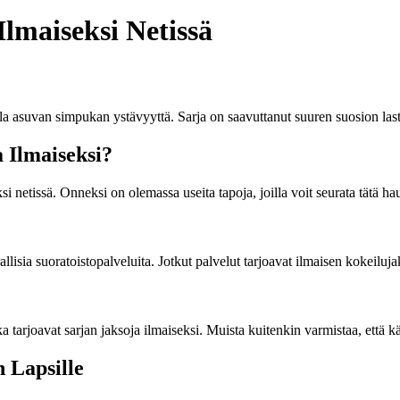
Ilmaiseksi Netissä
lla asuvan simpukan ystävyyttä. Sarja on saavuttanut suuren suosion l
 Ilmaiseksi?
i netissä. Onneksi on olemassa useita tapoja, joilla voit seurata tätä h
llisia suoratoistopalveluita. Jotkut palvelut tarjoavat ilmaisen kokeiluj
rjoavat sarjan jaksoja ilmaiseksi. Muista kuitenkin varmistaa, että käytä
 Lapsille