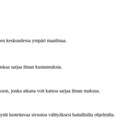
asten keskuudessa ympäri maailmaa.
auskaa sarjaa ilman kustannuksia.
akson, jonka aikana voit katsoa sarjaa ilman maksua.
t luotettavaa sivustoa välttyäksesi haitallisilta ohjelmilta.