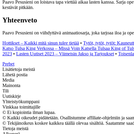
Paavo Pesusieni on loistava tapa viettää aikaa lasten kanssa. Sarja ope
kestävät pitkään.
Yhteenveto
Paavo Pesusieni on viihdyttävä animaatiosarja, joka tarjoaa iloa ja opet
Hottikset – Kaikki mitä sinun tulee tietää
•
Tytöt, tytöt, tytöt: Kauneu
Katso Tulsa King Verkossa – Missä Voin Katsella Tulsaa King of Tul
2023
•
Lasten Uutiset 2023 – Viimeisin Jakso ja Tarjoukset
•
Toisenlai
Prebet
Lisätietoja meistä
Lähetä postia
Media
Mainonta
Tili
Uutiskirje
Yhteistyökumppani
Vinkkaa toimittajille
© Ei kopiointia ilman lupaa.
© Kaikki oikeudet pidätetään. Osallistumme affiliate-ohjelmiin ja sa
© Tekijänoikeus koskee kaikkea täällä olevaa sisältöä. Saatamme saada 
Tietoja meistä
Alkuperä