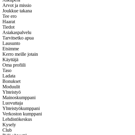
Arvot ja missio
Joukkue takana
Tee ero
Haarat
Tiedot
Asiakaspalvelu
Tarvitsetko apua
Lausunto
Etsimme
Kerro meille jotain
Käyttäjä
Oma profiili
Taso
Ladata
Bonukset
Moduulit
Yhteistyö
Mainoskumppani
Luovuttaja
Yhteistyökumppani
Verkoston kumppani
Lehdistökeskus
Kysely
Club