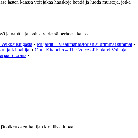
ssä lasten kanssa voit jakaa hauskoja hetkiä ja luoda muistoja, jotka
ssä ja nauttia jaksoista yhdessä perheesi kanssa.
 Veikkausliigasta
•
Miljardit – Maailmanhistorian suurimmat summat
•
 ja Kilpailijat
•
Onni Kivipelto – The Voice of Finland Voittaja
sarjaa Suorana
•
noikeuksien haltijan kirjallista lupaa.