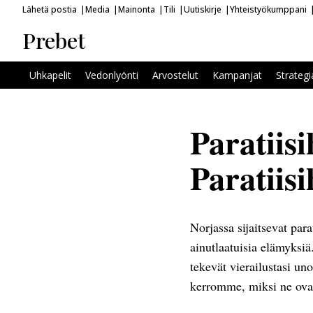
Lähetä postia
Media
Mainonta
Tili
Uutiskirje
Yhteistyökumppani
Prebet
Uhkapelit
Vedonlyönti
Arvostelut
Kampanjat
Strategi
Paratiisi
Paratiisi
Norjassa sijaitsevat para
ainutlaatuisia elämyksiä
tekevät vierailustasi un
kerromme, miksi ne ovat