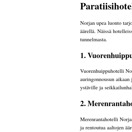
Paratiisihote
Norjan upea luonto tarjo
äärellä. Näissä hotellei
tunnelmasta.
1. Vuorenhuippu
Vuorenhuippuhotelli Norj
auringonnousun aikaan ja
ystäville ja seikkailunhal
2. Merenrantaho
Merenrantahotelli Norjas
ja rentoutua aaltojen ää