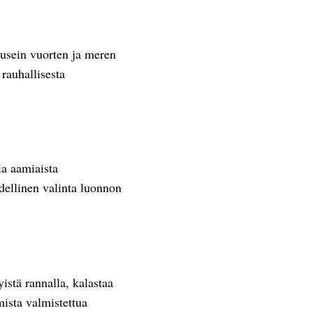
t usein vuorten ja meren
 rauhallisesta
ia aamiaista
dellinen valinta luonnon
istä rannalla, kalastaa
mista valmistettua