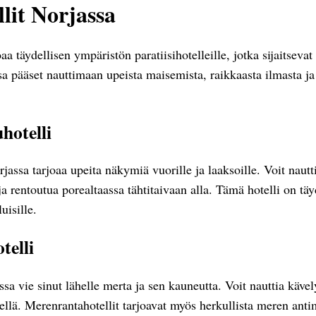
llit Norjassa
aa täydellisen ympäristön paratiisihotelleille, jotka sijaitseva
ssa pääset nauttimaan upeista maisemista, raikkaasta ilmasta ja
hotelli
assa tarjoaa upeita näkymiä vuorille ja laaksoille. Voit nautt
 rentoutua porealtaassa tähtitaivaan alla. Tämä hotelli on täy
uisille.
telli
sa vie sinut lähelle merta ja sen kauneutta. Voit nauttia kävely
rellä. Merenrantahotellit tarjoavat myös herkullista meren anti