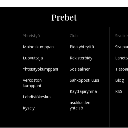
Prebet
Yhteistyö
Club
Sivulink
Mainoskumppani
Pidä yhteyttä
Sivupu
Luovuttaja
Rekisteröidy
Lähett
Yhteistyökumppani
Sosiaalinen
Tietoa
Verkoston
Sähköposti uusi
Blogi
kumppani
Käyttäjäryhmä
RSS
Lehdistökeskus
asukkaiden
Kysely
yhteisö