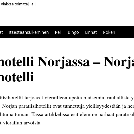
Vinkkaa toimittajille
at
Itsestäänsulkeminen
Peli
Bingo
Linnat
Pokeri
hotelli Norjassa – Nor
hotelli
tiisihotellit tarjoavat vierailleen upeita maisemia, rauhallista 
. Norjan paratiisihotellit ovat tunnettuja ylellisyydestään ja h
ohtumattoman. Tässä artikkelissa esittelemme parhaat paratiisih
 vierailun arvoisia.