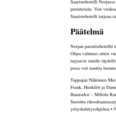
Saaristohotelli Norjassa s
perinteisiin. Voit vuokra
Saaristohotelli tarjoaa 
Päätelmä
Norjan paratiisihotellit
Olipa valintasi sitten vu
tarjoavat sinulle täydell
jossa voit nauttia luonn
Tappajan Näköinen Mie
Frank, Henkilöt ja Dani
Ilmaiseksi – Milloin Ka
Suosittu rikosdraamasarj
yrityskehitysohjelma
•
N