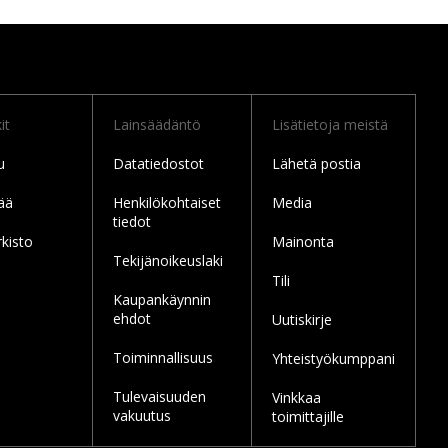
it
Lainsäädäntö
Lisätietoja meistä
u
Datatiedostot
Lähetä postia
ää
Henkilökohtaiset
Media
tiedot
rkisto
Mainonta
Tekijänoikeuslaki
Tili
Kaupankäynnin
ehdot
Uutiskirje
Toiminnallisuus
Yhteistyökumppani
Tulevaisuuden
Vinkkaa
vakuutus
toimittajille