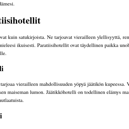
dämesi.
isihotellit
ovat kuin satukirjoista. Ne tarjoavat vierailleen ylellisyyttä, re
ieleesi ikuisesti. Paratiisihotellit ovat täydellinen paikka unoh
lle.
li
 tarjoaa vierailleen mahdollisuuden yöpyä jäätikön kupeessa. 
sen maiseman lumon. Jäätikköhotelli on todellinen elämys matk
utlaatuista.
i