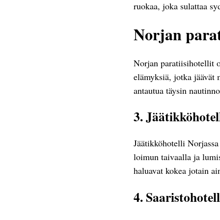
ruokaa, joka sulattaa sy
Norjan parati
Norjan paratiisihotellit 
elämyksiä, jotka jäävät m
antautua täysin nautinno
3. Jäätikköhotel
Jäätikköhotelli Norjassa
loimun taivaalla ja lumi
haluavat kokea jotain ain
4. Saaristohotell