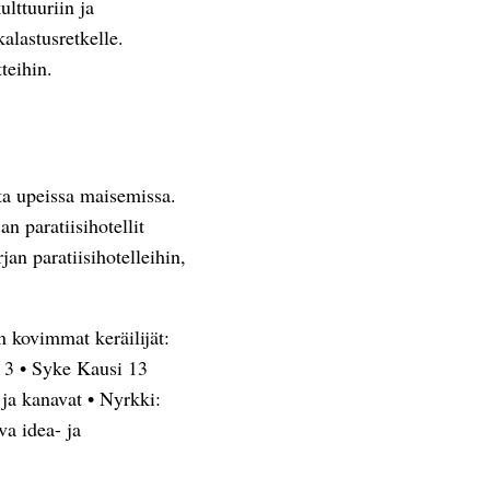
ulttuuriin ja
kalastusretkelle.
teihin.
sta upeissa maisemissa.
an paratiisihotellit
jan paratiisihotelleihin,
 kovimmat keräilijät:
 3
•
Syke Kausi 13
ja kanavat
•
Nyrkki:
a idea- ja