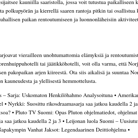
ijaitsee kauniilla saaristolla, jossa voit tutustua paikalliseen k
ta polkupyörän ja kierrellä saaren rantoja pitkin tai osallistua 
rauhallisen paikan rentoutumiseen ja luonnonläheisiin aktiviteet
 tarjoavat vierailleen unohtumattomia elämyksiä ja rentoutumi
orenhuippuhotelli tai jäätikköhotelli, voit olla varma, että Norj
isen pakopaikan arjen kiireestä. Ota siis aikalisä ja suuntaa Nor
on kauneudesta ja ylellisestä hemmottelusta.
s – Sarja: Uskomaton Henkilöhahmo Analysoituna
•
Amerikan
el
•
Nyrkki: Suosittu rikosdraamasarja saa jatkoa kaudella 2 ja
tsoa?
•
Pluto TV Suomi: Opas Pluton ohjelmatiedot, ohjelmat 
a saa jatkoa kaudella 2 ja 3
•
Leijonan luola Suomi – Uusiutuv
apakympin Vanhat Jaksot: Legendaarinen Deittiohjelma
•