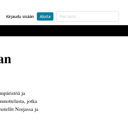
Kirjaudu sisään
Aloita
jan
ympäristöä ja
emmottelusta, jotka
otellit Norjassa ja