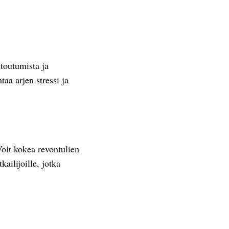
ntoutumista ja
taa arjen stressi ja
Voit kokea revontulien
ailijoille, jotka