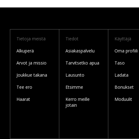
Tietoja meistä
Tiedot
Käyttäjä
Alkuperä
Asiakaspalvelu
Oma profiili
Arvot ja missio
Tarvitsetko apua
Taso
Joukkue takana
Lausunto
Ladata
Tee ero
Etsimme
Bonukset
Haarat
Kerro meille
Moduulit
jotain