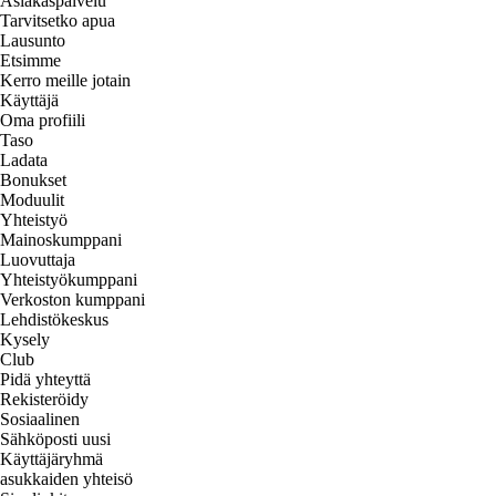
Asiakaspalvelu
Tarvitsetko apua
Lausunto
Etsimme
Kerro meille jotain
Käyttäjä
Oma profiili
Taso
Ladata
Bonukset
Moduulit
Yhteistyö
Mainoskumppani
Luovuttaja
Yhteistyökumppani
Verkoston kumppani
Lehdistökeskus
Kysely
Club
Pidä yhteyttä
Rekisteröidy
Sosiaalinen
Sähköposti uusi
Käyttäjäryhmä
asukkaiden yhteisö