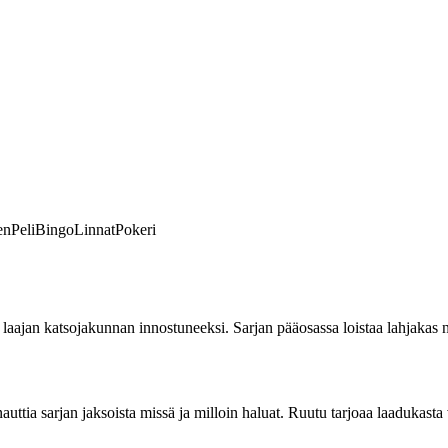
en
Peli
Bingo
Linnat
Pokeri
aajan katsojakunnan innostuneeksi. Sarjan pääosassa loistaa lahjakas n
uttia sarjan jaksoista missä ja milloin haluat. Ruutu tarjoaa laadukasta