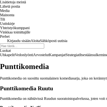
Lisätietoja meistä
Lähetä postia
Media
Mainonta
Tili
Uutiskirje
Yhteistyökumppani
Vinkkaa toimittajille
Prebet
Kirjaudu sisään
Aloita
Sähköposti uutisia
Luokat
Uhkapelit
Vedonlyönti
Arvostelut
Kampanjat
Strategiat
Itsestäänsulkemin
Punttikomedia
Punttikomedia on suosittu suomalainen komediasarja, joka on kerännyt l
Punttikomedia Ruutu
Punttikomedia on nähtävissä Ruudun suoratoistopalvelussa, joten voit na