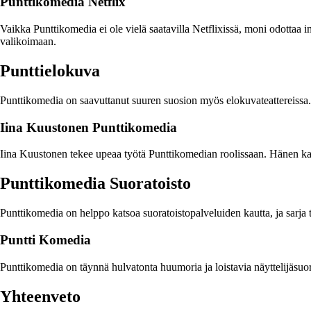
Punttikomedia Netflix
Vaikka Punttikomedia ei ole vielä saatavilla Netflixissä, moni odottaa i
valikoimaan.
Punttielokuva
Punttikomedia on saavuttanut suuren suosion myös elokuvateattereissa. 
Iina Kuustonen Punttikomedia
Iina Kuustonen tekee upeaa työtä Punttikomedian roolissaan. Hänen kar
Punttikomedia Suoratoisto
Punttikomedia on helppo katsoa suoratoistopalveluiden kautta, ja sarja ta
Puntti Komedia
Punttikomedia on täynnä hulvatonta huumoria ja loistavia näyttelijäsu
Yhteenveto