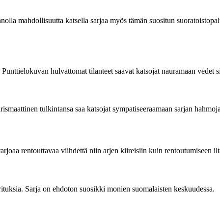
nnolla mahdollisuutta katsella sarjaa myös tämän suositun suoratoistopal
Punttielokuvan hulvattomat tilanteet saavat katsojat nauramaan vedet s
ismaattinen tulkintansa saa katsojat sympatiseeraamaan sarjan hahmoja
rjoaa rentouttavaa viihdettä niin arjen kiireisiin kuin rentoutumiseen ilt
orituksia. Sarja on ehdoton suosikki monien suomalaisten keskuudessa.