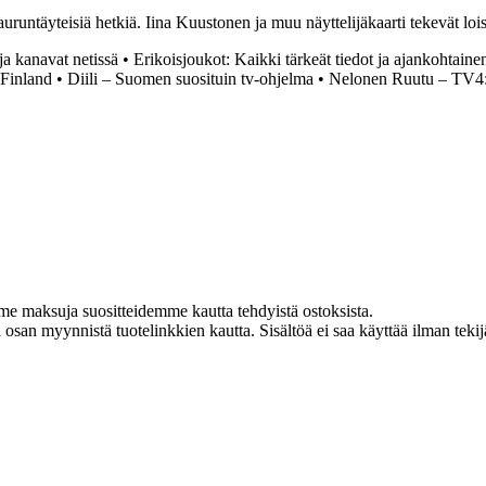
runtäyteisiä hetkiä. Iina Kuustonen ja muu näyttelijäkaarti tekevät lois
a kanavat netissä
•
Erikoisjoukot: Kaikki tärkeät tiedot ja ajankohtainen
 Finland
•
Diili – Suomen suosituin tv-ohjelma
•
Nelonen Ruutu – TV4:n
me maksuja suositteidemme kautta tehdyistä ostoksista.
an myynnistä tuotelinkkien kautta. Sisältöä ei saa käyttää ilman tekijän