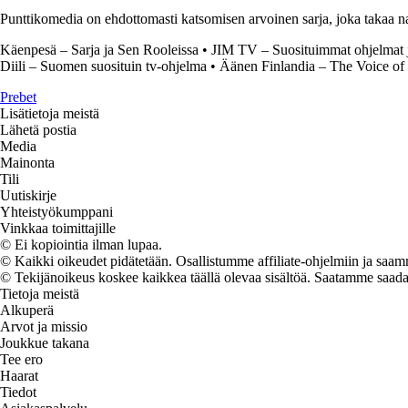
Punttikomedia on ehdottomasti katsomisen arvoinen sarja, joka takaa nau
Käenpesä – Sarja ja Sen Rooleissa
•
JIM TV – Suosituimmat ohjelmat j
Diili – Suomen suosituin tv-ohjelma
•
Äänen Finlandia – The Voice of
Prebet
Lisätietoja meistä
Lähetä postia
Media
Mainonta
Tili
Uutiskirje
Yhteistyökumppani
Vinkkaa toimittajille
© Ei kopiointia ilman lupaa.
© Kaikki oikeudet pidätetään. Osallistumme affiliate-ohjelmiin ja saam
© Tekijänoikeus koskee kaikkea täällä olevaa sisältöä. Saatamme saada os
Tietoja meistä
Alkuperä
Arvot ja missio
Joukkue takana
Tee ero
Haarat
Tiedot