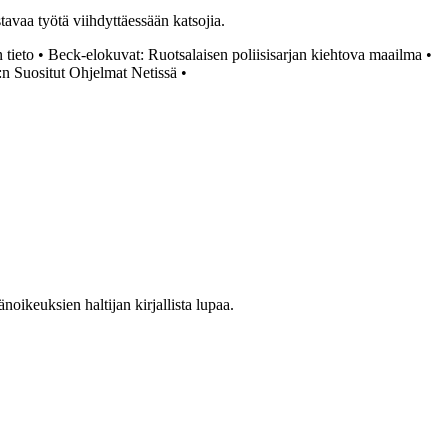
tavaa työtä viihdyttäessään katsojia.
 tieto
•
Beck-elokuvat: Ruotsalaisen poliisisarjan kiehtova maailma
•
 Suositut Ohjelmat Netissä
•
oikeuksien haltijan kirjallista lupaa.