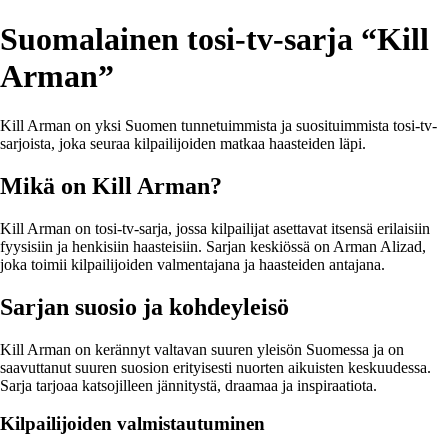
Suomalainen tosi-tv-sarja “Kill
Arman”
Kill Arman on yksi Suomen tunnetuimmista ja suosituimmista tosi-tv-
sarjoista, joka seuraa kilpailijoiden matkaa haasteiden läpi.
Mikä on Kill Arman?
Kill Arman on tosi-tv-sarja, jossa kilpailijat asettavat itsensä erilaisiin
fyysisiin ja henkisiin haasteisiin. Sarjan keskiössä on Arman Alizad,
joka toimii kilpailijoiden valmentajana ja haasteiden antajana.
Sarjan suosio ja kohdeyleisö
Kill Arman on kerännyt valtavan suuren yleisön Suomessa ja on
saavuttanut suuren suosion erityisesti nuorten aikuisten keskuudessa.
Sarja tarjoaa katsojilleen jännitystä, draamaa ja inspiraatiota.
Kilpailijoiden valmistautuminen