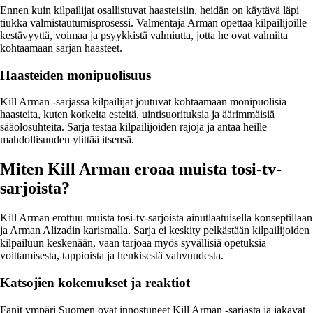
Ennen kuin kilpailijat osallistuvat haasteisiin, heidän on käytävä läpi
tiukka valmistautumisprosessi. Valmentaja Arman opettaa kilpailijoille
kestävyyttä, voimaa ja psyykkistä valmiutta, jotta he ovat valmiita
kohtaamaan sarjan haasteet.
Haasteiden monipuolisuus
Kill Arman -sarjassa kilpailijat joutuvat kohtaamaan monipuolisia
haasteita, kuten korkeita esteitä, uintisuorituksia ja äärimmäisiä
sääolosuhteita. Sarja testaa kilpailijoiden rajoja ja antaa heille
mahdollisuuden ylittää itsensä.
Miten Kill Arman eroaa muista tosi-tv-
sarjoista?
Kill Arman erottuu muista tosi-tv-sarjoista ainutlaatuisella konseptillaan
ja Arman Alizadin karismalla. Sarja ei keskity pelkästään kilpailijoiden
kilpailuun keskenään, vaan tarjoaa myös syvällisiä opetuksia
voittamisesta, tappioista ja henkisestä vahvuudesta.
Katsojien kokemukset ja reaktiot
Fanit ympäri Suomen ovat innostuneet Kill Arman -sarjasta ja jakavat