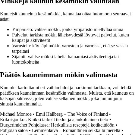
Vinkkejä kauniin kesämökin valintaan
Kun etsit kauneinta kesämökkiä, kannattaa ottaa huomioon seuraavat
asiat:
Ympäristö: valitse mökki, jonka ympäristö miellyttää sinua
Palvelut: tarkista mökin läheisyydestä löytyvät palvelut, kuten
kaupat ja aktiviteetit
Varustelu: käy läpi mökin varustelu ja varmista, että se vastaa
tarpeitasi
Sijainti: valitse mökki läheltä haluamiasi aktiviteetteja tai
luontokohteita
Päätös kauneimman mökin valinnasta
Kun olet kartoittanut eri vaihtoehdot ja harkinnut tarkkaan, voit tehdä
päätöksen kauneimman kesämökin valinnasta. Muista, että kauneus on
katsojan silmässä, joten valitse sellainen mökki, joka tuntuu juuri
sinusta kauneimmalta.
Michael Monroe
•
Emil Hallberg – The Voice of Finland
•
Erikoisjoukot: Kaikki tärkeät tiedot ja ajankohtainen tieto
•
Burgerimiehet Pohjolassa: Herkullisia reseptejä kotikeittiöön
•
Pohjolan satoa
•
Lemmenlaiva – Romanttinen seikkailu merellä
•