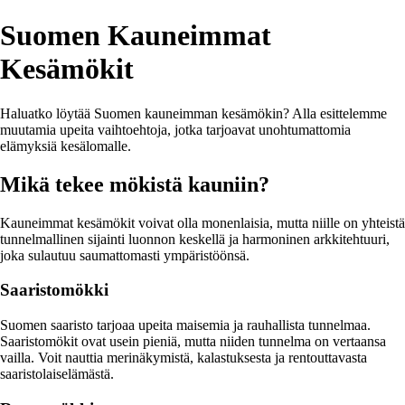
Suomen Kauneimmat
Kesämökit
Haluatko löytää Suomen kauneimman kesämökin? Alla esittelemme
muutamia upeita vaihtoehtoja, jotka tarjoavat unohtumattomia
elämyksiä kesälomalle.
Mikä tekee mökistä kauniin?
Kauneimmat kesämökit voivat olla monenlaisia, mutta niille on yhteistä
tunnelmallinen sijainti luonnon keskellä ja harmoninen arkkitehtuuri,
joka sulautuu saumattomasti ympäristöönsä.
Saaristomökki
Suomen saaristo tarjoaa upeita maisemia ja rauhallista tunnelmaa.
Saaristomökit ovat usein pieniä, mutta niiden tunnelma on vertaansa
vailla. Voit nauttia merinäkymistä, kalastuksesta ja rentouttavasta
saaristolaiselämästä.