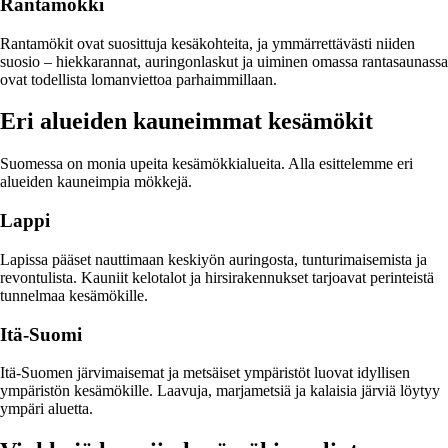
Rantamökki
Rantamökit ovat suosittuja kesäkohteita, ja ymmärrettävästi niiden
suosio – hiekkarannat, auringonlaskut ja uiminen omassa rantasaunassa
ovat todellista lomanviettoa parhaimmillaan.
Eri alueiden kauneimmat kesämökit
Suomessa on monia upeita kesämökkialueita. Alla esittelemme eri
alueiden kauneimpia mökkejä.
Lappi
Lapissa pääset nauttimaan keskiyön auringosta, tunturimaisemista ja
revontulista. Kauniit kelotalot ja hirsirakennukset tarjoavat perinteistä
tunnelmaa kesämökille.
Itä-Suomi
Itä-Suomen järvimaisemat ja metsäiset ympäristöt luovat idyllisen
ympäristön kesämökille. Laavuja, marjametsiä ja kalaisia järviä löytyy
ympäri aluetta.