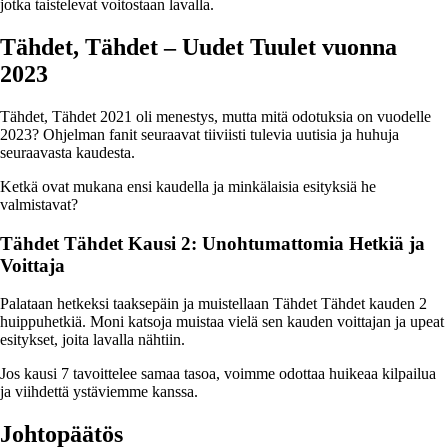
jotka taistelevat voitostaan lavalla.
Tähdet, Tähdet – Uudet Tuulet vuonna
2023
Tähdet, Tähdet 2021 oli menestys, mutta mitä odotuksia on vuodelle
2023? Ohjelman fanit seuraavat tiiviisti tulevia uutisia ja huhuja
seuraavasta kaudesta.
Ketkä ovat mukana ensi kaudella ja minkälaisia esityksiä he
valmistavat?
Tähdet Tähdet Kausi 2: Unohtumattomia Hetkiä ja
Voittaja
Palataan hetkeksi taaksepäin ja muistellaan Tähdet Tähdet kauden 2
huippuhetkiä. Moni katsoja muistaa vielä sen kauden voittajan ja upeat
esitykset, joita lavalla nähtiin.
Jos kausi 7 tavoittelee samaa tasoa, voimme odottaa huikeaa kilpailua
ja viihdettä ystäviemme kanssa.
Johtopäätös