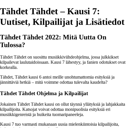
Tähdet Tähdet – Kausi 7:
Uutiset, Kilpailijat ja Lisätiedot
Tähdet Tähdet 2022: Mitä Uutta On
Tulossa?
Tähdet Tähdet on suosittu musiikkiviihdeohjelma, jossa julkkikset
kilpailevat laulutaidoissaan. Kausi 7 lähestyy, ja fanien odotukset ovat
korkealla.
Tähdet, Tähdet kausi 6 antoi meille unohtumattomia esityksiä ja
jännittäviä hetkiä – mitä voimme odottaa tulevalta kaudelta?
Tähdet Tähdet Ohjelma ja Kilpailijat
Jokainen Tähdet Tähdet kausi on ollut täynnä yllätyksiä ja lahjakkaita
kilpailijoita. Katsojat voivat odottaa monipuolisia esityksiä eri
musiikkigenreistä ja huikeita tuomaripaneeleja.
Kausi 7 tuo varmasti mukanaan uusia mielenkiintoisia kilpailijoita,