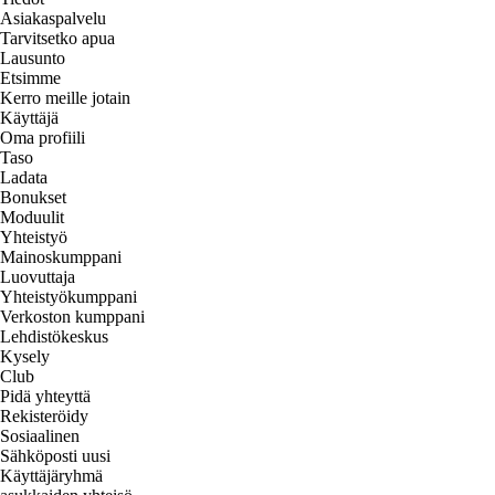
Asiakaspalvelu
Tarvitsetko apua
Lausunto
Etsimme
Kerro meille jotain
Käyttäjä
Oma profiili
Taso
Ladata
Bonukset
Moduulit
Yhteistyö
Mainoskumppani
Luovuttaja
Yhteistyökumppani
Verkoston kumppani
Lehdistökeskus
Kysely
Club
Pidä yhteyttä
Rekisteröidy
Sosiaalinen
Sähköposti uusi
Käyttäjäryhmä