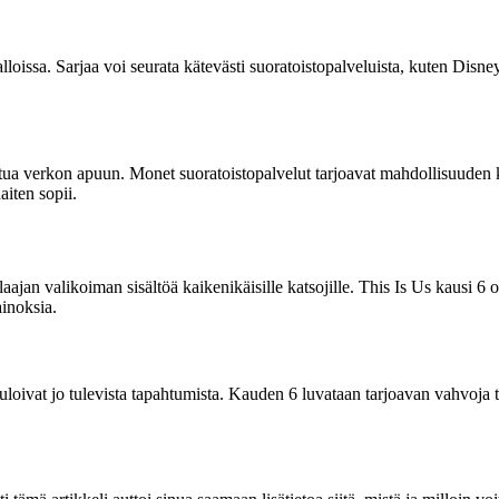
issa. Sarjaa voi seurata kätevästi suoratoistopalveluista, kuten Disney P
autua verkon apuun. Monet suoratoistopalvelut tarjoavat mahdollisuuden k
aiten sopii.
laajan valikoiman sisältöä kaikenikäisille katsojille. This Is Us kausi 6
inoksia.
uloivat jo tulevista tapahtumista. Kauden 6 luvataan tarjoavan vahvoja tu