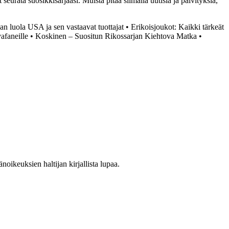
t seurata suosikkisarjaasi. Muista pitää silmällä uutisia ja päivityksiä,
an luola USA ja sen vastaavat tuottajat
•
Erikoisjoukot: Kaikki tärkeät
afaneille
•
Koskinen – Suositun Rikossarjan Kiehtova Matka
•
oikeuksien haltijan kirjallista lupaa.