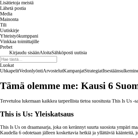
Lisätietoja meistä
Lähetä postia
Media
Mainonta
Tili
Uutiskirje
Yhteistyökumppani
Vinkkaa toimittajille
Prebet
Kirjaudu sisään
Aloita
Sähköposti uutisia
Luokat
Uhkapelit
Vedonlyönti
Arvostelut
Kampanjat
Strategiat
Itsestäänsulkemin
Tämä olemme me: Kausi 6 Suom
Tervetuloa lukemaan kaikkea tarpeellista tietoa suositusta This Is Us -sa
This is Us: Yleiskatsaus
This Is Us on draamasarja, joka on kerännyt suurta suosiota ympäri maai
Kaudella 6 odotetaan jälleen koskettavia hetkiä ja yllättäviä käänteitä, j