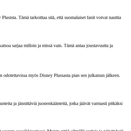
lusista. Tämä tarkoittaa sitä, että suomalaiset fanit voivat nauttia
atsoa sarjaa milloin ja missä vain. Tämä antaa joustavuutta ja
 on odotettavissa myös Disney Plussasta pian sen julkaisun jälkeen.
nteita ja jännittäviä juonenkäänteitä, jotka jäävät varmasti pitkäksi