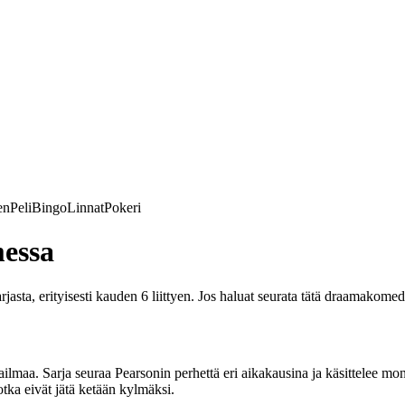
en
Peli
Bingo
Linnat
Pokeri
essa
rjasta, erityisesti kauden 6 liittyen. Jos haluat seurata tätä draamakome
lmaa. Sarja seuraa Pearsonin perhettä eri aikakausina ja käsittelee moni
otka eivät jätä ketään kylmäksi.