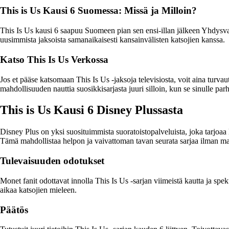
This is Us Kausi 6 Suomessa: Missä ja Milloin?
This Is Us kausi 6 saapuu Suomeen pian sen ensi-illan jälkeen Yhdysvallo
uusimmista jaksoista samanaikaisesti kansainvälisten katsojien kanssa.
Katso This Is Us Verkossa
Jos et pääse katsomaan This Is Us -jaksoja televisiosta, voit aina turv
mahdollisuuden nauttia suosikkisarjasta juuri silloin, kun se sinulle parh
This is Us Kausi 6 Disney Plussasta
Disney Plus on yksi suosituimmista suoratoistopalveluista, joka tarjoaa 
Tämä mahdollistaa helpon ja vaivattoman tavan seurata sarjaa ilman ma
Tulevaisuuden odotukset
Monet fanit odottavat innolla This Is Us -sarjan viimeistä kautta ja spek
aikaa katsojien mieleen.
Päätös