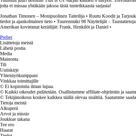
Tutustuit juuri tietoihin This Is Us -sarjan kauden 6 liittyen. Toivottavast
jotta et missaa yhtäkään jaksoa tästä tunteikkaasta sarjasta!
Jonathan Timonen – Monipuolinen Taiteilija
•
Ruutu Koodit ja Tarjouk
tiedot ja ajankohtainen tieto
•
Tuurenmäki 98 Näyttelijät – Taustatietoja
Amerikan kovimmat keräilijät: Frank, Henkilöt ja Daniel
•
Prebet
Lisätietoja meistä
Lähetä postia
Media
Mainonta
Tili
Uutiskirje
Yhteistyökumppani
Vinkkaa toimittajille
© Ei kopiointia ilman lupaa.
© Kaikki oikeudet pidätetään. Osallistumme affiliate-ohjelmiin ja saam
© Tekijänoikeus koskee kaikkea täällä olevaa sisältöä. Saatamme saada os
Tietoja meistä
Alkuperä
Arvot ja missio
Joukkue takana
Tee ero
Haarat
Tiedot