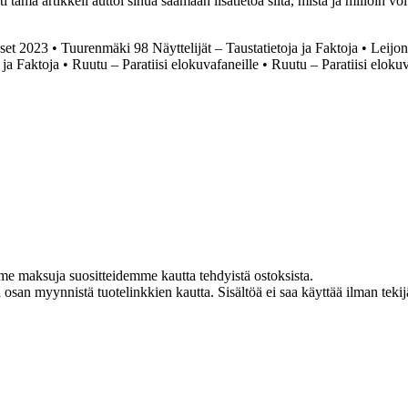
i tämä artikkeli auttoi sinua saamaan lisätietoa siitä, mistä ja milloin voi
set 2023
•
Tuurenmäki 98 Näyttelijät – Taustatietoja ja Faktoja
•
Leijon
 ja Faktoja
•
Ruutu – Paratiisi elokuvafaneille
•
Ruutu – Paratiisi elokuv
me maksuja suositteidemme kautta tehdyistä ostoksista.
an myynnistä tuotelinkkien kautta. Sisältöä ei saa käyttää ilman tekijän