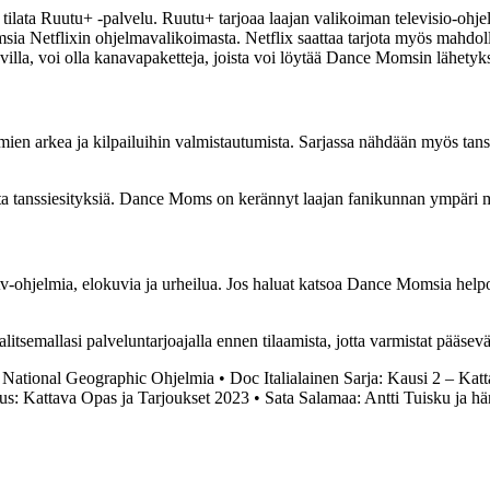
lata Ruutu+ -palvelu. Ruutu+ tarjoaa laajan valikoiman televisio-ohjel
ia Netflixin ohjelmavalikoimasta. Netflix saattaa tarjota myös mahdoll
avilla, voi olla kanavapaketteja, joista voi löytää Dance Momsin lähetyks
en arkea ja kilpailuihin valmistautumista. Sarjassa nähdään myös tanssij
 upeita tanssiesityksiä. Dance Moms on kerännyt laajan fanikunnan ympär
 tv-ohjelmia, elokuvia ja urheilua. Jos haluat katsoa Dance Momsia helpos
litsemallasi palveluntarjoajalla ennen tilaamista, jotta varmistat pääse
 National Geographic Ohjelmia
•
Doc Italialainen Sarja: Kausi 2 – Ka
us: Kattava Opas ja Tarjoukset 2023
•
Sata Salamaa: Antti Tuisku ja hä