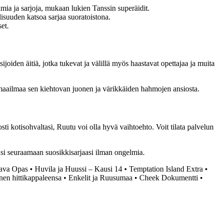
mia ja sarjoja, mukaan lukien Tanssin superäidit.
isuuden katsoa sarjaa suoratoistona.
et.
oiden äitiä, jotka tukevat ja välillä myös haastavat opettajaa ja muita
i maailmaa sen kiehtovan juonen ja värikkäiden hahmojen ansiosta.
ti kotisohvaltasi, Ruutu voi olla hyvä vaihtoehto. Voit tilata palvelun
väsi seuraamaan suosikkisarjaasi ilman ongelmia.
ttava Opas
•
Huvila ja Huussi – Kausi 14
•
Temptation Island Extra
•
nen hittikappaleensa
•
Enkelit ja Ruusumaa
•
Cheek Dokumentti
•