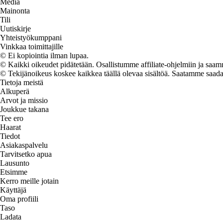
Media
Mainonta
Tili
Uutiskirje
Yhteistyökumppani
Vinkkaa toimittajille
© Ei kopiointia ilman lupaa.
© Kaikki oikeudet pidätetään. Osallistumme affiliate-ohjelmiin ja saam
© Tekijänoikeus koskee kaikkea täällä olevaa sisältöä. Saatamme saada os
Tietoja meistä
Alkuperä
Arvot ja missio
Joukkue takana
Tee ero
Haarat
Tiedot
Asiakaspalvelu
Tarvitsetko apua
Lausunto
Etsimme
Kerro meille jotain
Käyttäjä
Oma profiili
Taso
Ladata