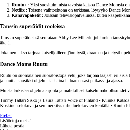
Ruutu+
: Yksi suosituimmista tavoista katsoa Dance Momsia on ti
Netflix
: Toisena vaihtoehtona on tarkistaa, löytyykö Dance Moms
Kanavapaketit
: Joissain televisiopalveluissa, kuten kaapelikan
Tanssin superäidit rooleissa
Tanssin superäideissä seurataan Abby Lee Millerin johtamien tanssiryhmi
äitejä.
Jokainen jakso tarjoaa katselijoilleen jännitystä, draamaa ja tietysti
Dance Moms Ruutu
Ruutu on suomalainen suoratoistopalvelu, joka tarjoaa laajasti erilaisia
ja nauttia suosikki ohjelmistasi aina haluamassasi paikassa ja ajassa.
Muista tarkistaa ohjelmatarjonta ja mahdolliset katselumahdollisuudet va
Timmy Tattari Sisko ja Laura Tattari Voice of Finland
•
Kuinka Katsoa
Koskinen-elokuva ja sen merkitys urheiluelokuvien kentällä
•
Ruutu Pl
Prebet
Lisätietoja meistä
Lähetä postia