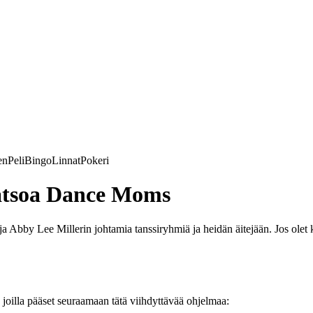
en
Peli
Bingo
Linnat
Pokeri
katsoa Dance Moms
ja Abby Lee Millerin johtamia tanssiryhmiä ja heidän äitejään. Jos olet k
joilla pääset seuraamaan tätä viihdyttävää ohjelmaa: