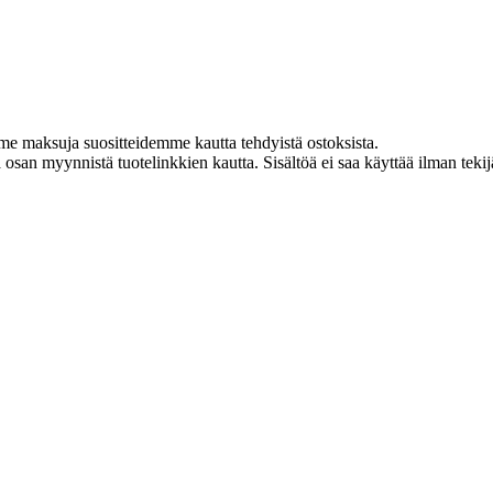
me maksuja suositteidemme kautta tehdyistä ostoksista.
an myynnistä tuotelinkkien kautta. Sisältöä ei saa käyttää ilman tekijän