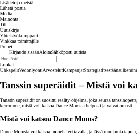
Lisätietoja meistä
Lähetä postia
Media
Mainonta
Tili
Uutiskirje
Yhteistyökumppani
Vinkkaa toimittajille
Prebet
Kirjaudu sisään
Aloita
Sähköposti uutisia
Luokat
Uhkapelit
Vedonlyönti
Arvostelut
Kampanjat
Strategiat
Itsestäänsulkemin
Tanssin superäidit – Mistä voi 
Tanssin superäidit on suosittu reality-ohjelma, joka seuraa tanssinopetta
kerromme, mistä voit katsoa Dance Momsia helposti ja vaivattomasti.
Mistä voi katsoa Dance Moms?
Dance Momsia voi katsoa monella eri tavalla, ja tässä muutamia tapoja, 