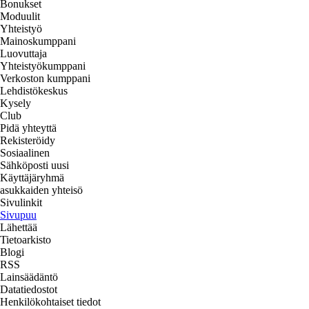
Bonukset
Moduulit
Yhteistyö
Mainoskumppani
Luovuttaja
Yhteistyökumppani
Verkoston kumppani
Lehdistökeskus
Kysely
Club
Pidä yhteyttä
Rekisteröidy
Sosiaalinen
Sähköposti uusi
Käyttäjäryhmä
asukkaiden yhteisö
Sivulinkit
Sivupuu
Lähettää
Tietoarkisto
Blogi
RSS
Lainsäädäntö
Datatiedostot
Henkilökohtaiset tiedot