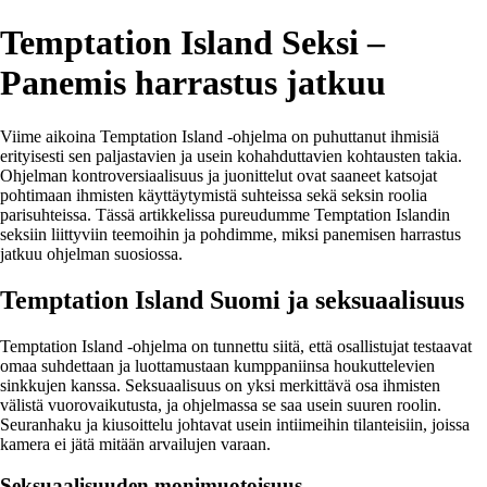
Temptation Island Seksi –
Panemis harrastus jatkuu
Viime aikoina Temptation Island -ohjelma on puhuttanut ihmisiä
erityisesti sen paljastavien ja usein kohahduttavien kohtausten takia.
Ohjelman kontroversiaalisuus ja juonittelut ovat saaneet katsojat
pohtimaan ihmisten käyttäytymistä suhteissa sekä seksin roolia
parisuhteissa. Tässä artikkelissa pureudumme Temptation Islandin
seksiin liittyviin teemoihin ja pohdimme, miksi panemisen harrastus
jatkuu ohjelman suosiossa.
Temptation Island Suomi ja seksuaalisuus
Temptation Island -ohjelma on tunnettu siitä, että osallistujat testaavat
omaa suhdettaan ja luottamustaan kumppaniinsa houkuttelevien
sinkkujen kanssa. Seksuaalisuus on yksi merkittävä osa ihmisten
välistä vuorovaikutusta, ja ohjelmassa se saa usein suuren roolin.
Seuranhaku ja kiusoittelu johtavat usein intiimeihin tilanteisiin, joissa
kamera ei jätä mitään arvailujen varaan.
Seksuaalisuuden monimuotoisuus