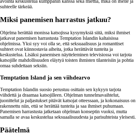
avointa keskustelua kumppanin kanssa sekä miettiä, mikä on itselle ja
suhteelle tärkeää.
Miksi panemisen harrastus jatkuu?
Ohjelma herättää monissa katsojissa kysymyksiä siitä, miksi ihmiset
jatkavat panemisen harrastusta Temptation Islandin kaltaisissa
ohjelmissa. Yksi syy voi olla se, että seksuaalisuus ja romanttiset
suhteet ovat kiinnostavia aiheita, jotka herättävät tunteita ja
keskustelua. Lisäksi panemisen näytteleminen televisiossa voi tarjota
katsojille mahdollisuuden eläytyä toisten ihmisten tilanteisiin ja pohtia
omaa suhdettaan seksiin.
Temptation Island ja sen viihdearvo
Temptation Islandin suosio perustuu osittain sen kykyyn tarjota
viihdettä ja draamaa katsojilleen. Ohjelman tunnelmavaihtelut,
juonittelut ja paljastukset pitävät katsojat otteessaan, ja kokonaisuus on
rakennettu niin, että se herättää tunteita ja saa ihmiset puhumaan.
Panemisen harrastusta jatketaan ohjelman konseptin vuoksi, mutta
samalla se avaa keskustelua seksuaalisuudesta ja parisuhteista yleisesti.
Päätelmä