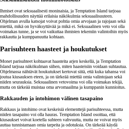
Ihmiset ovat seksuaalisesti moninaisia, ja Temptation Island tarjoaa
mahdollisuuden näyttää erilaisia näkökulmia seksuaalisuuteen.
Ohjelman avulla katsojat voivat pohtia omia arvojaan ja rajojaan sekä
miettiä, mikä on hyväksyttävää ja mikä ei. Seksuaalinen veto voi olla
voimakas tunne, ja se voi vaikuttaa ihmisten tekemiin valintoihin myös
rakkautta ja kumppanuutta kohtaan.
Parisuhteen haasteet ja houkutukset
Monet parisuhteet kohtaavat haasteita arjen keskellä, ja Temptation
Island tarjoaa näkökulman siihen, miten haasteisiin voidaan suhtautua.
Ohjelmassa nähtävät houkutukset kertovat siitä, että kuka tahansa voi
joutua kiusauksen eteen, ja on tärkeää miettiä omia valintojaan sekä
niiden seurauksia. Seksuaalinen vetovoima voi olla voimakas tekijä,
mutta on tärkeää muistaa oma arvomaailma ja kumppanin kunnioitus.
Rakkauden ja intohimon välinen tasapaino
Rakkaus ja intohimo ovat keskeisiä elementtejä parisuhteessa, mutta
niiden tasapaino voi olla hauras. Temptation Island osoittaa, että
kiusaukset voivat koetella suhteen vahvuutta, mutta ne voivat myös
auttaa tunnistamaan omia tarpeita ja odotuksia. On tärkeää käydä