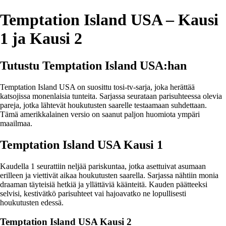
Temptation Island USA – Kausi
1 ja Kausi 2
Tutustu Temptation Island USA:han
Temptation Island USA on suosittu tosi-tv-sarja, joka herättää
katsojissa monenlaisia tunteita. Sarjassa seurataan parisuhteessa olevia
pareja, jotka lähtevät houkutusten saarelle testaamaan suhdettaan.
Tämä amerikkalainen versio on saanut paljon huomiota ympäri
maailmaa.
Temptation Island USA Kausi 1
Kaudella 1 seurattiin neljää pariskuntaa, jotka asettuivat asumaan
erilleen ja viettivät aikaa houkutusten saarella. Sarjassa nähtiin monia
draaman täyteisiä hetkiä ja yllättäviä käänteitä. Kauden päätteeksi
selvisi, kestivätkö parisuhteet vai hajoavatko ne lopullisesti
houkutusten edessä.
Temptation Island USA Kausi 2