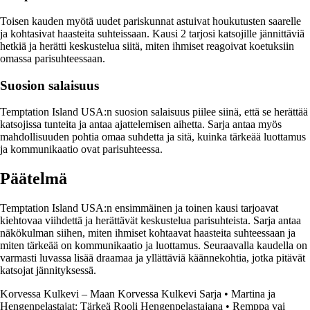
Toisen kauden myötä uudet pariskunnat astuivat houkutusten saarelle
ja kohtasivat haasteita suhteissaan. Kausi 2 tarjosi katsojille jännittäviä
hetkiä ja herätti keskustelua siitä, miten ihmiset reagoivat koetuksiin
omassa parisuhteessaan.
Suosion salaisuus
Temptation Island USA:n suosion salaisuus piilee siinä, että se herättää
katsojissa tunteita ja antaa ajattelemisen aihetta. Sarja antaa myös
mahdollisuuden pohtia omaa suhdetta ja sitä, kuinka tärkeää luottamus
ja kommunikaatio ovat parisuhteessa.
Päätelmä
Temptation Island USA:n ensimmäinen ja toinen kausi tarjoavat
kiehtovaa viihdettä ja herättävät keskustelua parisuhteista. Sarja antaa
näkökulman siihen, miten ihmiset kohtaavat haasteita suhteessaan ja
miten tärkeää on kommunikaatio ja luottamus. Seuraavalla kaudella on
varmasti luvassa lisää draamaa ja yllättäviä käännekohtia, jotka pitävät
katsojat jännityksessä.
Korvessa Kulkevi – Maan Korvessa Kulkevi Sarja
•
Martina ja
Hengenpelastajat: Tärkeä Rooli Hengenpelastajana
•
Remppa vai