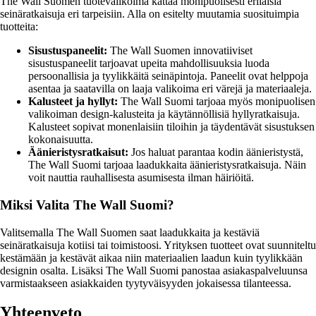
The Wall Suomen tuotevalikoima kattaa monipuolisesti erilaisia
seinäratkaisuja eri tarpeisiin. Alla on esitelty muutamia suosituimpia
tuotteita:
Sisustuspaneelit:
The Wall Suomen innovatiiviset
sisustuspaneelit tarjoavat upeita mahdollisuuksia luoda
persoonallisia ja tyylikkäitä seinäpintoja. Paneelit ovat helppoja
asentaa ja saatavilla on laaja valikoima eri värejä ja materiaaleja.
Kalusteet ja hyllyt:
The Wall Suomi tarjoaa myös monipuolisen
valikoiman design-kalusteita ja käytännöllisiä hyllyratkaisuja.
Kalusteet sopivat monenlaisiin tiloihin ja täydentävät sisustuksen
kokonaisuutta.
Äänieristysratkaisut:
Jos haluat parantaa kodin äänieristystä,
The Wall Suomi tarjoaa laadukkaita äänieristysratkaisuja. Näin
voit nauttia rauhallisesta asumisesta ilman häiriöitä.
Miksi Valita The Wall Suomi?
Valitsemalla The Wall Suomen saat laadukkaita ja kestäviä
seinäratkaisuja kotiisi tai toimistoosi. Yrityksen tuotteet ovat suunniteltu
kestämään ja kestävät aikaa niin materiaalien laadun kuin tyylikkään
designin osalta. Lisäksi The Wall Suomi panostaa asiakaspalveluunsa
varmistaakseen asiakkaiden tyytyväisyyden jokaisessa tilanteessa.
Yhteenveto