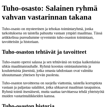
Tuho-osasto: Salainen ryhmä
vahvan vastarinnan takana
Tuho-osasto on mysteerinen ja tehokas toimintaryhmä, jonka
tarkoituksena on taistella pahuutta vastaan ympäri maailmaa. Tässä
artikkelissa pureudumme syvemmin tuho-osaston toimintaan,
tavoitteisiin ja historiaan.
Tuho-osaston tehtävät ja tavoitteet
Tuho-osasto operoi salassa ja sen tehtävänä on torjua kaikenlaisia
uhkia maailmanrauhalle. Ryhmä koostuu omistautuneista ja
koulutetuista jäsenistä, jotka omasta tahdostaan ovat valmiita
uhrautumaan yhteisen hyvän puolesta.
Tuho-osaston tavoitteena on suojella viattomia, taistella korruptiota
vastaan ja paljastaa salaliitot, jotka uhkaavat maailman tasapainoa.
Ryhmä toimii itsenäisesti, mutta saattaa tarvittaessa tehdä yhteistyötä
muiden vastarintaliikkeiden kanssa.
Tuho-osaston historia