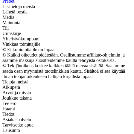
Prebet
Lisätietoja meistä
Lähetä postia
Media
Mainonta
Tili
Uutiskirje
Yhteistyökumppani
Vinkkaa toimittajille
© Ei kopiointia ilman lupaa.
© Kaikki oikeudet pidätetään. Osallistumme affiliate-ohjelmiin ja
saamme maksuja suositteidemme kautta tehdyistä ostoksista.
© Tekijänoikeus koskee kaikkea täällä olevaa sisältöä. Saatamme
saada osan myynnistä tuotelinkkien kautta. Sisältöä ei saa käyttää
ilman tekijänoikeuksien haltijan kirjallista lupaa.
Tietoja meistä
Alkuperä
Arvot ja missio
Joukkue takana
Tee ero
Haarat
Tiedot
Asiakaspalvelu
Tarvitsetko apua
Lausunto