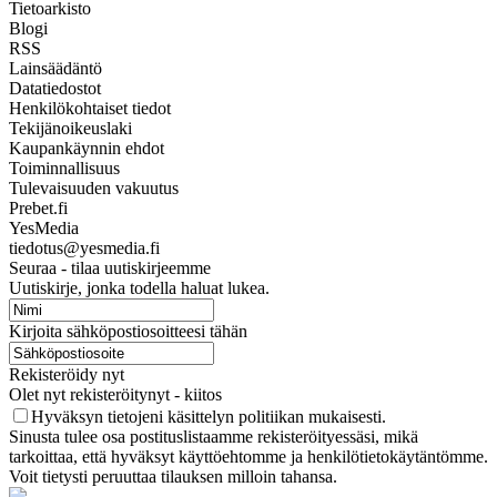
Tietoarkisto
Blogi
RSS
Lainsäädäntö
Datatiedostot
Henkilökohtaiset tiedot
Tekijänoikeuslaki
Kaupankäynnin ehdot
Toiminnallisuus
Tulevaisuuden vakuutus
Prebet.fi
YesMedia
tiedotus@yesmedia.fi
Seuraa - tilaa uutiskirjeemme
Uutiskirje, jonka todella haluat lukea.
Kirjoita sähköpostiosoitteesi tähän
Rekisteröidy nyt
Olet nyt rekisteröitynyt - kiitos
Hyväksyn tietojeni käsittelyn politiikan mukaisesti.
Sinusta tulee osa postituslistaamme rekisteröityessäsi, mikä
tarkoittaa, että hyväksyt käyttöehtomme ja henkilötietokäytäntömme.
Voit tietysti peruuttaa tilauksen milloin tahansa.