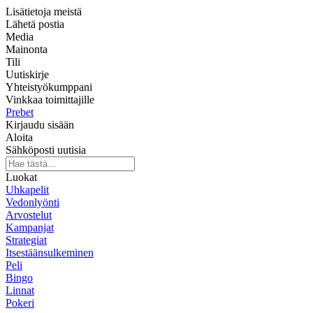
Lisätietoja meistä
Lähetä postia
Media
Mainonta
Tili
Uutiskirje
Yhteistyökumppani
Vinkkaa toimittajille
Prebet
Kirjaudu sisään
Aloita
Sähköposti uutisia
Luokat
Uhkapelit
Vedonlyönti
Arvostelut
Kampanjat
Strategiat
Itsestäänsulkeminen
Peli
Bingo
Linnat
Pokeri