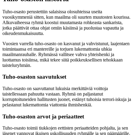
Tuho-osasto perustettiin salaisissa olosuhteissa useita
vuosikymmeniä sitten, kun maailma oli suurten muutosten kourissa.
Alkuvaiheessa ryhmä koostui muutamasta rohkeasta sankarista,
jotka päättivät ottaa ohjat omiin käsiinsä ja puolustaa vapautta ja
oikeudenmukaisuutta.
Vuosien varrella tuho-osasto on kasvanut ja vahvistunut, laajentaen
toimintaansa eri mantereille ja torjuen lukemattomia uhkia
maailmanrauhalle. Ryhmässä vallitsee vahva yhteishenki ja
luottamus toisiinsa, mikä tekee siitä poikkeuksellisen tehokkaan
taisteluryhmän.
Tuho-osaston saavutukset
Tuho-osasto on saavuttanut lukuisia merkittäviä voittoja
taistellessaan pahuutta vastaan. Ryhmä on paljastanut
korruptoituneiden hallitusten juonet, estänyt tuhoisia terrori-iskuja ja
pelastanut lukemattomia viattomia ihmishenkiä.
Tuho-osaston arvot ja periaatteet
Tuho-osasto toimii tiukkojen eettisten periaatteiden pohjalta, ja sen
jäsenet vannovat ikuisen uskollisuuden ryhmälle ja sen päämäärille.