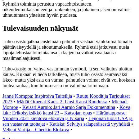
Ryhmän toiminta perustuu vapaaehtoisuuteen,
oikeudenmukaisuuteen ja rohkeuteen, ja jokainen jäsen on valmis
uhrautumaan yhteisen hyvän puolesta.
Tulevaisuuden näkymät
Tuho-osasto jatkaa taisteluaan pahuutta vastaan vankkumattomalla
päättäväisyydellä ja sitoutumuksella. Ryhmä etsii jatkuvasti uusia
tapoja tehostaa toimintaansa ja laajentaa vaikutusvaltaansa
maailmanlaajuisesti.
Tuho-osasto on vahva vastarinnan symboli, ja sen vaikutus ulottuu
kauas. Kukaan ei tiedä tarkalleen, mistä tuho-osasto seuraavaksi
iskee, mutta yksi asia on varma: pahuuden voimat eivät voi koskaan
tuntea rauhaa, kun tuho-osasto on valmiina toimimaan.
Janne Komppa: Inspiroiva Taiteilija
•
Ruutu Koodit ja Tarjoukset
2023
•
Mädät Omenat Kausi 2: Uusi Kausi Ruudussa
•
Michael
Monroe
•
Keisari Aarnio: Jari Aarnio Sarja Dokumenttina
•
Kova
laki: Erikoisyksikkö kausi 23 – Katsojan opas
•
Häräntappoase:
Vuoden 2021 kiehtova elokuva ja tv-sarja
•
Leijonan luola USA ja
sen vastaavat tuottajat
•
Katiska: Selvitys salaperäisestä vyyhdistä
•
Veljeni Vartija – Cheekin Elokuva
•