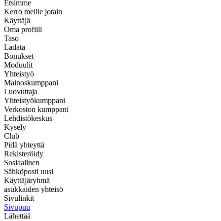
Etsimme
Kerro meille jotain
Käyttäjä
Oma profiili
Taso
Ladata
Bonukset
Moduulit
Yhteistyö
Mainoskumppani
Luovuttaja
Yhteistyökumppani
Verkoston kumppani
Lehdistökeskus
Kysely
Club
Pidä yhteyttä
Rekisteröidy
Sosiaalinen
Sähköposti uusi
Käyttäjäryhmä
asukkaiden yhteisö
Sivulinkit
Sivupuu
Lähettää