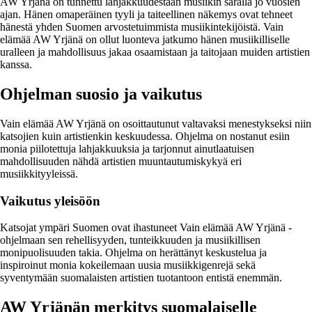
AW Yrjänä on tunnettu lahjakkuudestaan musiikin saralla jo vuosien
ajan. Hänen omaperäinen tyyli ja taiteellinen näkemys ovat tehneet
hänestä yhden Suomen arvostetuimmista musiikintekijöistä. Vain
elämää AW Yrjänä on ollut luonteva jatkumo hänen musiikilliselle
uralleen ja mahdollisuus jakaa osaamistaan ja taitojaan muiden artistien
kanssa.
Ohjelman suosio ja vaikutus
Vain elämää AW Yrjänä on osoittautunut valtavaksi menestykseksi niin
katsojien kuin artistienkin keskuudessa. Ohjelma on nostanut esiin
monia piilotettuja lahjakkuuksia ja tarjonnut ainutlaatuisen
mahdollisuuden nähdä artistien muuntautumiskykyä eri
musiikkityyleissä.
Vaikutus yleisöön
Katsojat ympäri Suomen ovat ihastuneet Vain elämää AW Yrjänä -
ohjelmaan sen rehellisyyden, tunteikkuuden ja musiikillisen
monipuolisuuden takia. Ohjelma on herättänyt keskustelua ja
inspiroinut monia kokeilemaan uusia musiikkigenrejä sekä
syventymään suomalaisten artistien tuotantoon entistä enemmän.
AW Yrjänän merkitys suomalaiselle