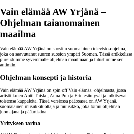
Vain elämää AW Yrjänä –
Ohjelman taianomainen
maailma
Vain elämää AW Yrjänä on suosittu suomalainen televisio-ohjelma,
joka on saavuttanut suuren suosion ympäri Suomen. Tässä artikkelissa
pureudumme syvemmälle ohjelman maailmaan ja tutustumme sen
antimiin.
Ohjelman konsepti ja historia
Vain elämää AW Yrjänä on spin-off Vain elämää -ohjelmasta, jossa
artistit kuten Antti Tuisku, Anna Puu ja Erin esiintyvät ja tulkitsevat
toistensa kappaleita. Tässä versiossa pääosassa on AW Yrjänä,
suomalainen musiikkituottaja ja muusikko, joka toimii ohjelman
juontajana ja pääartistina.
Yrityksen tarina