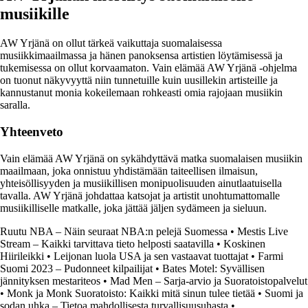
musiikille
AW Yrjänä on ollut tärkeä vaikuttaja suomalaisessa
musiikkimaailmassa ja hänen panoksensa artistien löytämisessä ja
tukemisessa on ollut korvaamaton. Vain elämää AW Yrjänä -ohjelma
on tuonut näkyvyyttä niin tunnetuille kuin uusillekin artisteille ja
kannustanut monia kokeilemaan rohkeasti omia rajojaan musiikin
saralla.
Yhteenveto
Vain elämää AW Yrjänä on sykähdyttävä matka suomalaisen musiikin
maailmaan, joka onnistuu yhdistämään taiteellisen ilmaisun,
yhteisöllisyyden ja musiikillisen monipuolisuuden ainutlaatuisella
tavalla. AW Yrjänä johdattaa katsojat ja artistit unohtumattomalle
musiikilliselle matkalle, joka jättää jäljen sydämeen ja sieluun.
Ruutu NBA – Näin seuraat NBA:n pelejä Suomessa
•
Mestis Live
Stream – Kaikki tarvittava tieto helposti saatavilla
•
Koskinen
Hiirileikki
•
Leijonan luola USA ja sen vastaavat tuottajat
•
Farmi
Suomi 2023 – Pudonneet kilpailijat
•
Bates Motel: Syvällisen
jännityksen mestariteos
•
Mad Men – Sarja-arvio ja Suoratoistopalvelut
•
Monk ja Monk Suoratoisto: Kaikki mitä sinun tulee tietää
•
Suomi ja
sodan uhka – Tietoa mahdollisesta turvallisuusuhasta
•