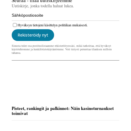
Seuraa - tilaa uutiskirjeemme
Uutiskirje, jonka todella haluat lukea.
Hyväksyn tietojeni käsittelyn politiikan mukaisesti.
Rekisteröidy nyt
Sinusta tulee osa postituslistaamme rekisteröityessäsi, mikä tarkoittaa, että hyväksyt
käyttöehtomme ja henkilötietokäytäntömme. Voit tietysti peruuttaa tilauksen milloin
tahansa.
Pisteet, rankingit ja palkinnot: Näin kasinoturnaukset
toimivat