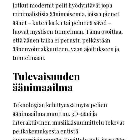
Jotkut modernit pelit hyödyntävät jopa
minimalistisia äänimaisemia, joissa pienet
äänet – kuten kaiku tai pehmeä sävel –
luovat mystisen tunnelman. Tämä osoittaa,
että äänen taika ei perustu pelkästään
äänenvoimakkuuteen, vaan ajoitukseen ja
tunnelmaan.
Tulevaisuuden
äänimaailma
Teknologian kehittyessä myös pelien
äänimaailma muuttuu. 3D-ääni ja
interaktiivinen musiikkisuunnittelu tekevät
pelikokemuksesta entistä