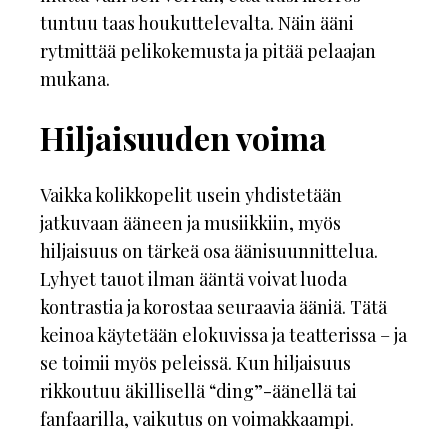
tuntuu taas houkuttelevalta. Näin ääni
rytmittää pelikokemusta ja pitää pelaajan
mukana.
Hiljaisuuden voima
Vaikka kolikkopelit usein yhdistetään
jatkuvaan ääneen ja musiikkiin, myös
hiljaisuus on tärkeä osa äänisuunnittelua.
Lyhyet tauot ilman ääntä voivat luoda
kontrastia ja korostaa seuraavia ääniä. Tätä
keinoa käytetään elokuvissa ja teatterissa – ja
se toimii myös peleissä. Kun hiljaisuus
rikkoutuu äkillisellä “ding”-äänellä tai
fanfaarilla, vaikutus on voimakkaampi.