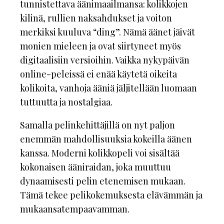
tunnistettava äänimaailmansa: kolikkojen
kilinä, rullien naksahdukset ja voiton
merkiksi kuuluva “ding”. Nämä äänet jäivät
monien mieleen ja ovat siirtyneet myös
digitaalisiin versioihin. Vaikka nykypäivän
online-peleissä ei enää käytetä oikeita
kolikoita, vanhoja ääniä jäljitellään luomaan
tuttuutta ja nostalgiaa.
Samalla pelinkehittäjillä on nyt paljon
enemmän mahdollisuuksia kokeilla äänen
kanssa. Moderni kolikkopeli voi sisältää
kokonaisen ääniraidan, joka muuttuu
dynaamisesti pelin etenemisen mukaan.
Tämä tekee pelikokemuksesta elävämmän ja
mukaansatempaavamman.