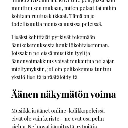
immersiivisemmän. Kuvittele peli, jossa ääni
muuttuu sen mukaan, miten pelaat tai mihin
kohtaan ruutua klikkaat. Tämä on jo
todellisuutta monissa uusissa peleissä.
Lisäksi kehittäjät pyrkivät tekemään
äänikokemuksesta henkilökohtaisemman.
Joissakin peleissä musiikin tyyli ja
äänenvoimakkuus voivat mukautua pelaajan
mieltymyksiin, jolloin pelikokemus tuntuu
yksilölliseltä ja räätälöidyltä.
Äänen näkymätön voima
Musiikki ja äänet online-kolikkopeleissä
eivät ole vain koriste – ne ovat osa pelin
sielua. Ne luovat jännitystä, rytmiä ja