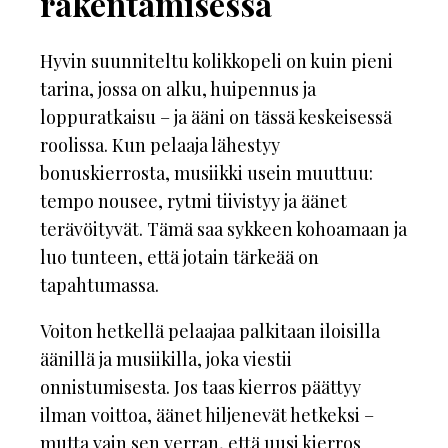
rakentamisessa
Hyvin suunniteltu kolikkopeli on kuin pieni
tarina, jossa on alku, huipennus ja
loppuratkaisu – ja ääni on tässä keskeisessä
roolissa. Kun pelaaja lähestyy
bonuskierrosta, musiikki usein muuttuu:
tempo nousee, rytmi tiivistyy ja äänet
terävöityvät. Tämä saa sykkeen kohoamaan ja
luo tunteen, että jotain tärkeää on
tapahtumassa.
Voiton hetkellä pelaajaa palkitaan iloisilla
äänillä ja musiikilla, joka viestii
onnistumisesta. Jos taas kierros päättyy
ilman voittoa, äänet hiljenevät hetkeksi –
mutta vain sen verran, että uusi kierros