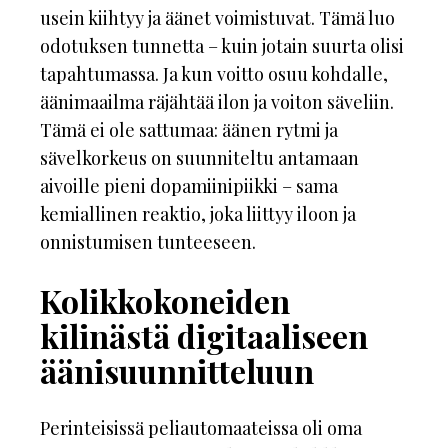
usein kiihtyy ja äänet voimistuvat. Tämä luo
odotuksen tunnetta – kuin jotain suurta olisi
tapahtumassa. Ja kun voitto osuu kohdalle,
äänimaailma räjähtää ilon ja voiton säveliin.
Tämä ei ole sattumaa: äänen rytmi ja
sävelkorkeus on suunniteltu antamaan
aivoille pieni dopamiinipiikki – sama
kemiallinen reaktio, joka liittyy iloon ja
onnistumisen tunteeseen.
Kolikkokoneiden
kilinästä digitaaliseen
äänisuunnitteluun
Perinteisissä peliautomaateissa oli oma