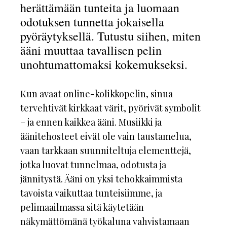
herättämään tunteita ja luomaan
odotuksen tunnetta jokaisella
pyöräytyksellä. Tutustu siihen, miten
ääni muuttaa tavallisen pelin
unohtumattomaksi kokemukseksi.
Kun avaat online-kolikkopelin, sinua
tervehtivät kirkkaat värit, pyörivät symbolit
– ja ennen kaikkea ääni. Musiikki ja
äänitehosteet eivät ole vain taustamelua,
vaan tarkkaan suunniteltuja elementtejä,
jotka luovat tunnelmaa, odotusta ja
jännitystä. Ääni on yksi tehokkaimmista
tavoista vaikuttaa tunteisiimme, ja
pelimaailmassa sitä käytetään
näkymättömänä työkaluna vahvistamaan