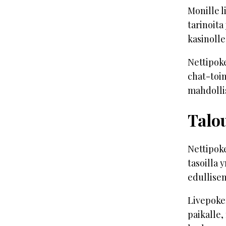
Monille l
tarinoita
kasinolle
Nettipoke
chat-toim
mahdollis
Talou
Nettipoke
tasoilla 
edullise
Livepoker
paikalle,