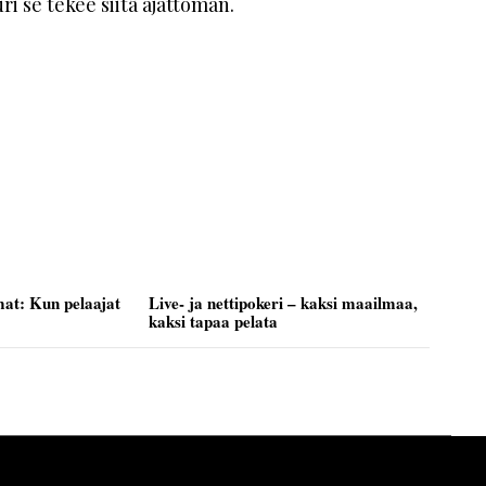
uri se tekee siitä ajattoman.
at: Kun pelaajat
Live- ja nettipokeri – kaksi maailmaa,
kaksi tapaa pelata