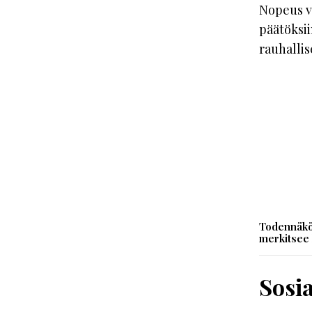
Nopeus vo
päätöksii
rauhalli
Todennäköi
merkitsee 
Sosia