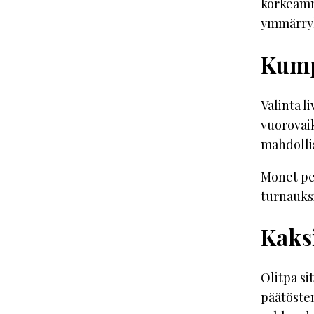
korkeamma
ymmärryk
Kumpi
Valinta li
vuorovaik
mahdollis
Monet pel
turnauksi
Kaksi
Olitpa s
päätösten