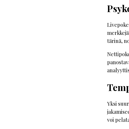
Psyko
Livepoker
merkkejä 
tärinä, n
Nettipoke
panostava
analyytt
Temp
Yksi suur
jakamise
voi pelat