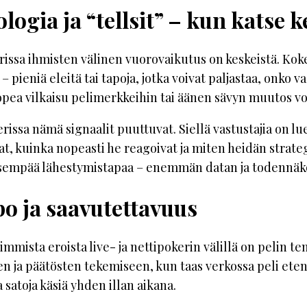
logia ja “tellsit” – kun katse
issa ihmisten välinen vuorovaikutus on keskeistä. Koken
– pieniä eleitä tai tapoja, jotka voivat paljastaa, onko
opea vilkaisu pelimerkkeihin tai äänen sävyn muutos voi
rissa nämä signaalit puuttuvat. Siellä vastustajia on lu
t, kuinka nopeasti he reagoivat ja miten heidän strateg
isempää lähestymistapaa – enemmän datan ja todennäköis
o ja saavutettavuus
immista eroista live- ja nettipokerin välillä on pelin te
en ja päätösten tekemiseen, kun taas verkossa peli et
a satoja käsiä yhden illan aikana.