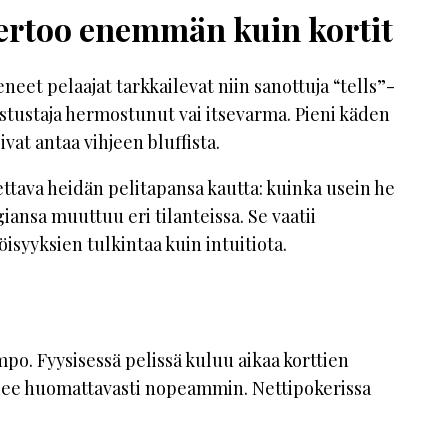
 kertoo enemmän kuin kortit
eet pelaajat tarkkailevat niin sanottuja “tells”-
 vastustaja hermostunut vai itsevarma. Pieni käden
vat antaa vihjeen bluffista.
ettava heidän pelitapansa kautta: kuinka usein he
iansa muuttuu eri tilanteissa. Se vaatii
yyksien tulkintaa kuin intuitiota.
mpo. Fyysisessä pelissä kuluu aikaa korttien
enee huomattavasti nopeammin. Nettipokerissa