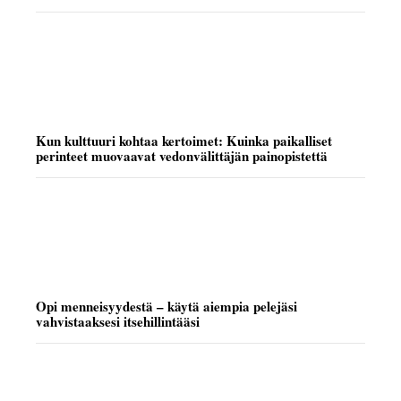
Kun kulttuuri kohtaa kertoimet: Kuinka paikalliset
perinteet muovaavat vedonvälittäjän painopistettä
Opi menneisyydestä – käytä aiempia pelejäsi
vahvistaaksesi itsehillintääsi