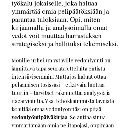
työkalu jokaiselle, joka haluaa
ymmärtää omia pelipäätöksiään ja
parantaa tuloksiaan. Opi, miten
kirjaamalla ja analysoimalla omat
vedot voit muuttaa harrastuksen
strategiseksi ja hallituksi tekemiseksi.
Monille urheilun ystäville vedonlyönti on
jännittävä tapa seurata otteluita entistä
intensiivisemmin. Mutta jos haluat ottaa
pelaamisen tosissasi – etkä vain luottaa
tuuriin – tarvitset rakennetta, analyysiä ja
itsearviointia. Yksi tehokkaimmista tavoista
kehittää omaa vedonlyöntiäsi on pitää
vedonlyöntipäiväkirjaa
. Se auttaa sinua
ymmärtämään omia pelitapojasi, oppimaan