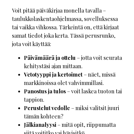
Voit pitää päiväkirjaa monella tavalla –
taulukkolaskentaohjelmassa, sovelluksessa
tai vaikka vihkossa. Tärkeintä on, että kirjaat
samat tiedot joka kerta. Tässä perusrunko,
jota voit käyttää:
Päivämäärä ja ottelu
– jotta voit seurata
kehitystäsi ajan mittaan.
Vetotyyppi ja kertoimet
– näet, missä
markkinoissa olet vahvimmillasi.
Panostus ja tulos
– voit laskea tuoton tai
tappion.
Perustelut vedolle
– miksi valitsit juuri
tämän kohteen?
Jälkianalyysi
– mitä opit, riippumatta
siitä voititko vai hävisitkö.