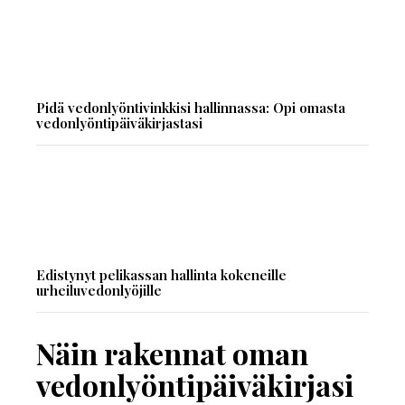
Pidä vedonlyöntivinkkisi hallinnassa: Opi omasta
vedonlyöntipäiväkirjastasi
Edistynyt pelikassan hallinta kokeneille
urheiluvedonlyöjille
Näin rakennat oman
vedonlyöntipäiväkirjasi