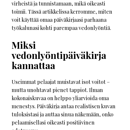
virheistä ja tunnistamaan, mikä oikeasti
toimii. Tässä artikkelissa kerromme, miten
voit käyttää omaa päiväkirjaasi parhaana
työkalunasi kohti parempaa vedonlyöntiä.
Miksi
vedonlyöntipäiväkirja
kannattaa
Useimmat pelaajat muistavat isot voitot –
mutta unohtavat pienet tappiot. Ilman
kokonaiskuvaa on helppo yliarvioida oma
menestys. Päiväkirja antaa realistisen kuvan
tuloksistasi ja auttaa sinua näkemään, onko
pelaamisellasi oikeasti positiivinen