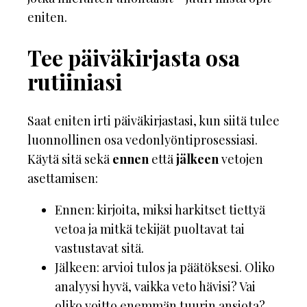
eniten.
Tee päiväkirjasta osa
rutiiniasi
Saat eniten irti päiväkirjastasi, kun siitä tulee
luonnollinen osa vedonlyöntiprosessiasi.
Käytä sitä sekä
ennen
että
jälkeen
vetojen
asettamisen:
Ennen: kirjoita, miksi harkitset tiettyä
vetoa ja mitkä tekijät puoltavat tai
vastustavat sitä.
Jälkeen: arvioi tulos ja päätöksesi. Oliko
analyysi hyvä, vaikka veto hävisi? Vai
oliko voitto enemmän tuurin ansiota?