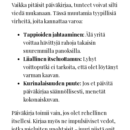
Vaikka pitäisit päiväkirjaa, tunteet voivat silti
viedä mukanaan. Tässä muutamia tyypillisiä
virheitä, joita kannattaa varoa:
Tappioiden jahtaaminen:
Älä yritä
voittaa hävittyjä rahoja takaisin
suuremmilla panoksilla.
Liiallinen itseluottamus:
Lyhyt
voittoputki ei tarkoita, että olet löytänyt
varman kaavan.
Kurinalaisuuden puute:
Jos et päivitä
päiväkirjaa säännöllisesti, menetät
kokonaiskuvan.
Päiväkirja toimii vain, jos olet rehellinen
itsellesi. Kirjaa myös ne impulsiiviset vedot,
jotka mieluiten unohtaisit – juuri niistä opit