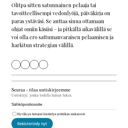
Olitpa sitten satunnainen pelaaja tai
tavoitteellisempi vedonlyöjä, päiväkirja on
paras ystäväsi. Se auttaa sinua ottamaan
ohjat omiin käsiisi – ja pitkällä aikavälillä se
voi olla ero sattumanvaraisen pelaamisen ja
harkitun strategian välillä.
Seuraa - tilaa uutiskirjeemme
Uutiskirje, jonka todella haluat lukea.
Hyväksyn tietojeni käsittelyn politiikan mukaisesti.
Rekisteröidy nyt