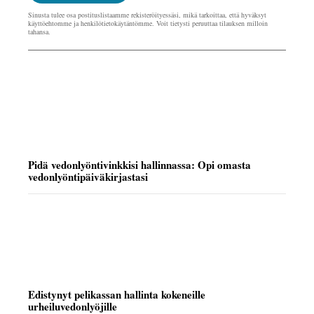
Sinusta tulee osa postituslistaamme rekisteröityessäsi, mikä tarkoittaa, että hyväksyt
käyttöehtomme ja henkilötietokäytäntömme. Voit tietysti peruuttaa tilauksen milloin
tahansa.
Pidä vedonlyöntivinkkisi hallinnassa: Opi omasta
vedonlyöntipäiväkirjastasi
Edistynyt pelikassan hallinta kokeneille
urheiluvedonlyöjille