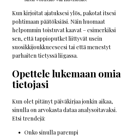
Kun kirjoitat ajatuksesi ylös, pakotat itsesi
pohtimaan päätöksiäsi. Näin huomaat
helpommin toistuvat kaavat – esimerkiksi
sen, että tappioputket liittyvät usein
suosikkijoukkueeseesi tai että menestyt
parhaiten tietyssä liigassa.
Opettele lukemaan omia
tietojasi
Kun olet pitänyt päiväkirjaa jonkin aikaa,
sinulla on arvokasta dataa analysoitavaksi.
Etsi trendejä:
Onko sinulla parempi