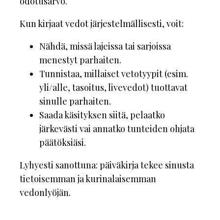
odotusarvo.
Kun kirjaat vedot järjestelmällisesti, voit:
Nähdä, missä lajeissa tai sarjoissa
menestyt parhaiten.
Tunnistaa, millaiset vetotyypit (esim.
yli/alle, tasoitus, livevedot) tuottavat
sinulle parhaiten.
Saada käsityksen siitä, pelaatko
järkevästi vai annatko tunteiden ohjata
päätöksiäsi.
Lyhyesti sanottuna: päiväkirja tekee sinusta
tietoisemman ja kurinalaisemman
vedonlyöjän.