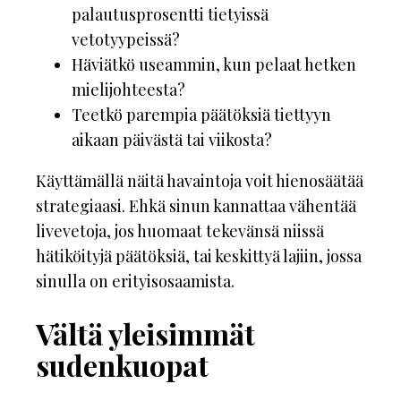
palautusprosentti tietyissä
vetotyypeissä?
Häviätkö useammin, kun pelaat hetken
mielijohteesta?
Teetkö parempia päätöksiä tiettyyn
aikaan päivästä tai viikosta?
Käyttämällä näitä havaintoja voit hienosäätää
strategiaasi. Ehkä sinun kannattaa vähentää
livevetoja, jos huomaat tekevänsä niissä
hätiköityjä päätöksiä, tai keskittyä lajiin, jossa
sinulla on erityisosaamista.
Vältä yleisimmät
sudenkuopat